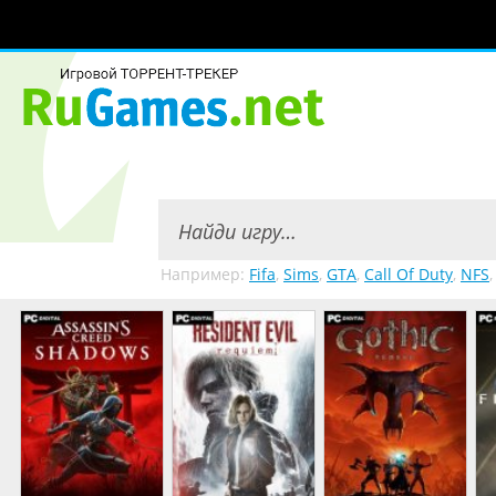
Например:
Fifa
,
Sims
,
GTA
,
Call Of Duty
,
NFS