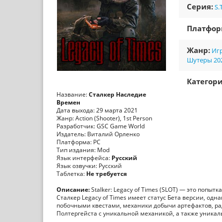
Серия:
S.
Платфо
Жанр:
Игр
Шутеры 20
Категори
Название:
Сталкер Наследие
Времен
Дата выхода: 29 марта 2021
Жанр: Action (Shooter), 1st Person
Разработчик: GSC Game World
Издатель: Виталий Орленко
Платформа: PC
Тип издания: Mod
Язык интерфейса:
Русский
Язык озвучки: Русский
Таблетка:
Не требуется
Описание:
Stalker: Legacy of Times (SLOT) — это попы
Сталкер Legacy of Times имеет статус Бета версии, од
побочными квестами, механики добычи артефактов, рад
Полтергейста с уникальной механикой, а также уника