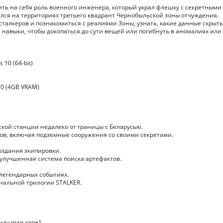
ерить на себя роль военного инженера, который украл флешку с секретными
зался на территориях третьего квадрант Чернобыльской зоны отчуждения.
сталкеров и познакомиться с реалиями Зоны, узнать, какие данные скрыт
и навыки, чтобы докопаться до сути вещей или погибнуть в аномалиях или
10 (64-bit)
70 (4GB VRAM)
ской станции недалеко от границы с Беларусью.
ов, включая подземные сооружения со своими секретами.
оздания экипировки.
улучшенная система поиска артефактов.
 легендарных событиях.
инальной трилогии STALKER.
анду map zone1