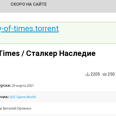
СКОРО НА САЙТЕ
cy-of-times.torrent
f Times / Сталкер Наследие
2205
250
уска:
29 марта 2021
чик:
GSC Game World
:
Виталий Орленко