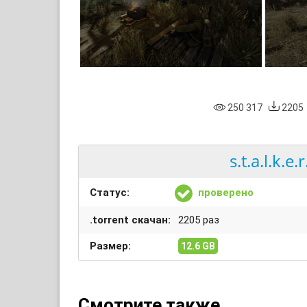
250 317
2205
s.t.a.l.k.e
Статус:
проверено
.torrent скачан:
2205 раз
Размер:
12.6 GB
Смотрите также