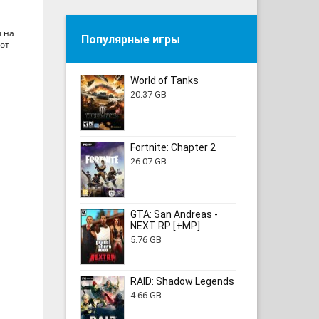
ы на
Популярные игры
 от
World of Tanks
20.37 GB
Fortnite: Chapter 2
26.07 GB
GTA: San Andreas -
NEXT RP [+MP]
5.76 GB
RAID: Shadow Legends
4.66 GB