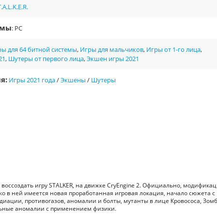
T.A.L.K.E.R.
рмы
: PC
ы для 64 битной системы
,
Игры для мальчиков
,
Игры от 1-го лица
,
21
,
Шутеры от первого лица
,
Экшен игры 2021
я:
Игры 2021 года
/
Экшены
/
Шутеры
тка воссоздать игру STALKER, на движке CryEngine 2. Официально, модифика
нако в ней имеется новая проработанная игровая локация, начало сюжета с
иации, противогазов, аномалии и болты, мутанты в лице Кровососа, Зом
льные аномалии с применением физики.