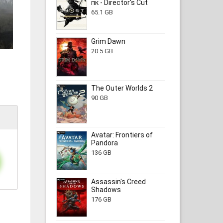
пк - Director's Cut
65.1 GB
Grim Dawn
20.5 GB
The Outer Worlds 2
90 GB
Avatar: Frontiers of
Pandora
136 GB
Assassin's Creed
Shadows
176 GB