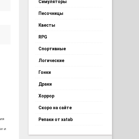
Симуляторы
Песочницы
Квесты
RPG
Спортивные
Логические
Гонки
Драки
Хоррор
Скоро на сайте
ция
Репаки от xatab
би и