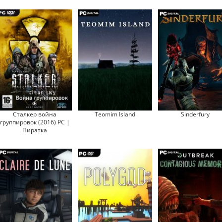
Сталкер война
Teomim Island
Sinderfury
группировок (2016) PC |
Пиратка