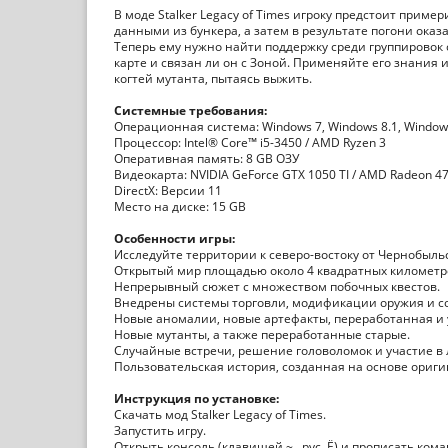
В моде Stalker Legacy of Times игроку предстоит прим
данными из бункера, а затем в результате погони ока
Теперь ему нужно найти поддержку среди группировок 
карте и связан ли он с Зоной. Применяйте его знания 
когтей мутанта, пытаясь выжить.
Системные требования:
Операционная система: Windows 7, Windows 8.1, Windows 
Процессор: Intel® Core™ i5-3450 / AMD Ryzen 3
Оперативная память: 8 GB ОЗУ
Видеокарта: NVIDIA GeForce GTX 1050 TI / AMD Radeon 4
DirectX: Версии 11
Место на диске: 15 GB
Особенности игры:
Исследуйте территории к северо-востоку от Чернобыль
Открытый мир площадью около 4 квадратных километр
Непрерывный сюжет с множеством побочных квестов.
Внедрены системы торговли, модификации оружия и с
Новые аномалии, новые артефакты, переработанная и 
Новые мутанты, а также переработанные старые.
Случайные встречи, решение головоломок и участие в
Пользовательская история, созданная на основе ориг
Инструкция по установке:
Скачать мод Stalker Legacy of Times.
Запустить игру.
Открыть консоль (клавишей ~ , рус. Ё) и прописать ком