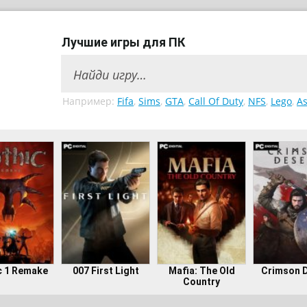
Лучшие игры для ПК
Например:
Fifa
,
Sims
,
GTA
,
Call Of Duty
,
NFS
,
Lego
,
As
c 1 Remake
007 First Light
Mafia: The Old
Crimson 
Country