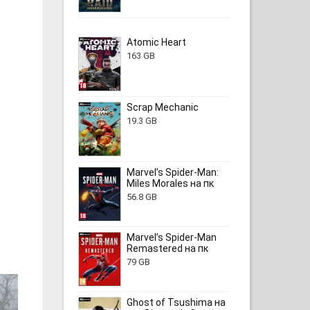
Atomic Heart
163 GB
Scrap Mechanic
19.3 GB
Marvel’s Spider-Man:
Miles Morales на пк
56.8 GB
Marvel’s Spider-Man
Remastered на пк
79 GB
Ghost of Tsushima на