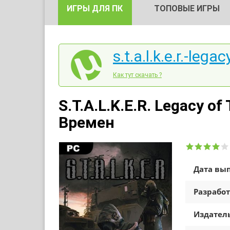
ИГРЫ ДЛЯ ПК
ТОПОВЫЕ ИГРЫ
s.t.a.l.k.e.r.-lega
Как тут скачать ?
S.T.A.L.K.E.R. Legacy o
Времен
Дата вып
Разработ
Издатель