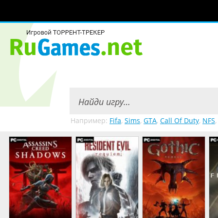
Например:
Fifa
,
Sims
,
GTA
,
Call Of Duty
,
NFS