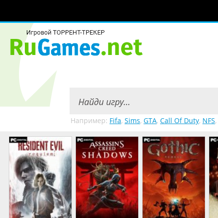
Например:
Fifa
,
Sims
,
GTA
,
Call Of Duty
,
NFS