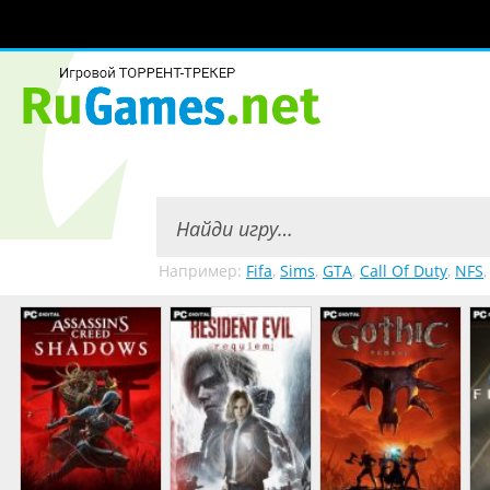
Например:
Fifa
,
Sims
,
GTA
,
Call Of Duty
,
NFS