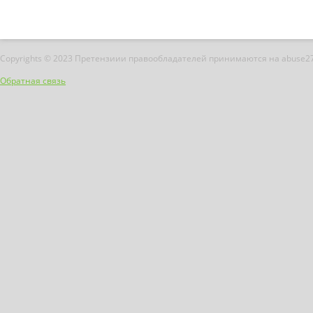
Copyrights © 2023 Претензиии правообладателей принимаются на abuse2
Обратная связь