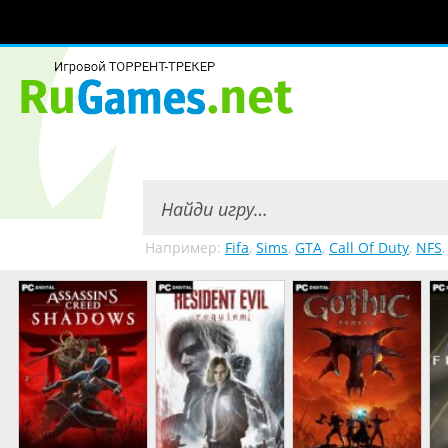
Например:
Fifa
,
Sims
,
GTA
,
Call Of Duty
,
NFS