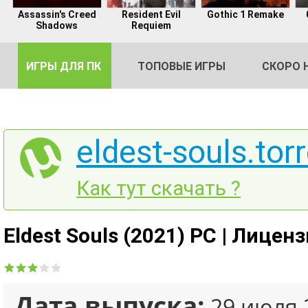
Assassin's Creed
Resident Evil
Gothic 1 Remake
Shadows
Requiem
ИГРЫ ДЛЯ ПК
ТОПОВЫЕ ИГРЫ
СКОРО 
eldest-souls.tor
DE
Как тут скачать ?
2
Eldest Souls (2021) PC | Лицен
Дата выпуска:
29 июля 