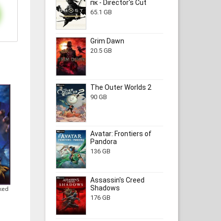
пк - Director's Cut
65.1 GB
Grim Dawn
20.5 GB
The Outer Worlds 2
90 GB
Avatar: Frontiers of
Pandora
136 GB
Assassin's Creed
Shadows
ked
|
176 GB