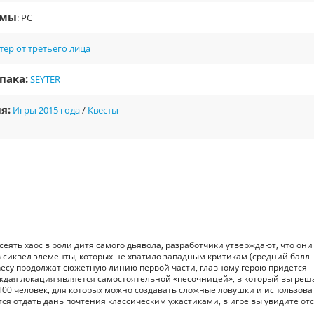
рмы
: PC
ер от третьего лица
пака:
SEYTER
я:
Игры 2015 года
/
Квесты
я сеять хаос в роли дитя самого дьявола, разработчики утверждают, что они
 сиквел элементы, которых не хватило западным критикам (средний балл
rophecy продолжат сюжетную линию первой части, главному герою придется
ждая локация является самостоятельной «песочницей», в который вы реш
 100 человек, для которых можно создавать сложные ловушки и использова
я отдать дань почтения классическим ужастиками, в игре вы увидите от