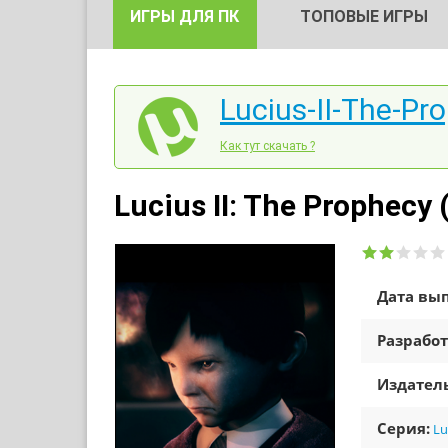
ИГРЫ ДЛЯ ПК
ТОПОВЫЕ ИГРЫ
Lucius-II-The-Pr
Как тут скачать ?
Lucius II: The Prophecy
Дата вып
Разработ
Издатель
Серия:
Lu