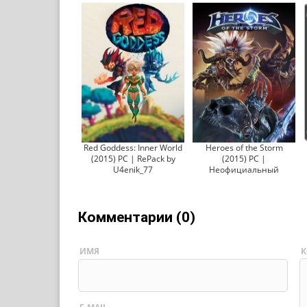
Red Goddess: Inner World
Heroes of the Storm
(2015) PC | RePack by
(2015) PC |
U4enik_77
Неофициальный
Комментарии (0)
ИМЯ
К