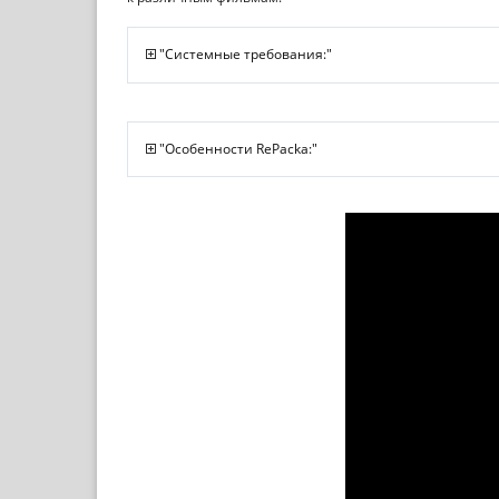
"Системные требования:"
"Особенности RePacka:"