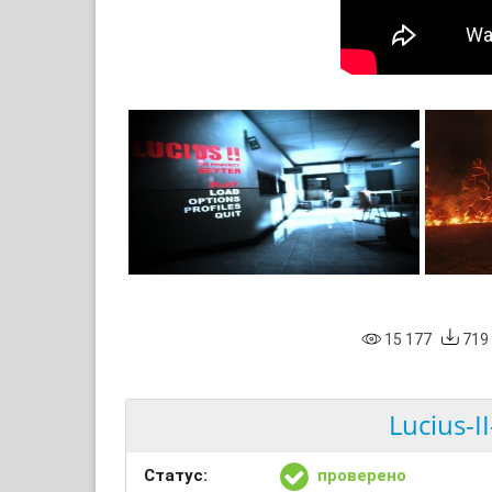
15 177
719
Lucius-I
Статус:
проверено