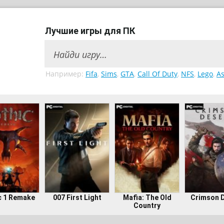
Лучшие игры для ПК
Например:
Fifa
,
Sims
,
GTA
,
Call Of Duty
,
NFS
,
Lego
,
As
c 1 Remake
007 First Light
Mafia: The Old
Crimson 
Country