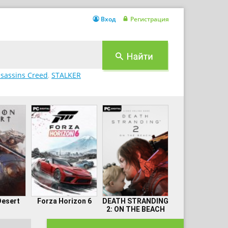
Вход
Регистрация
sassins Creed
,
STALKER
Desert
Forza Horizon 6
DEATH STRANDING
2: ON THE BEACH