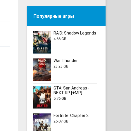
Популярные игры
RAID: Shadow Legends
4.66 GB
War Thunder
23.23 GB
GTA: San Andreas -
NEXT RP [+MP]
5.76 GB
Fortnite: Chapter 2
26.07 GB