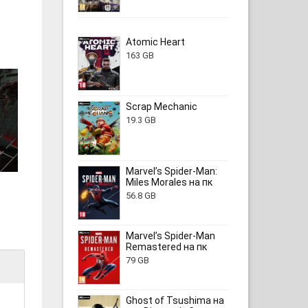
Atomic Heart
163 GB
Scrap Mechanic
19.3 GB
Marvel’s Spider-Man:
Miles Morales на пк
56.8 GB
Marvel’s Spider-Man
Remastered на пк
79 GB
Ghost of Tsushima на