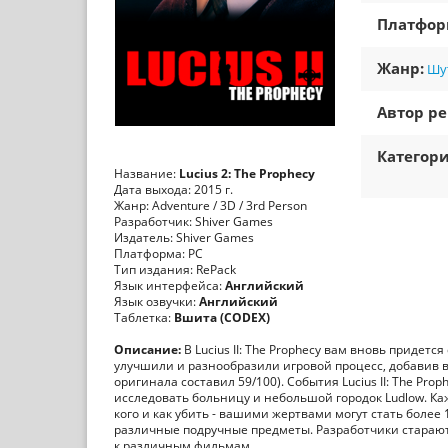
Платфо
Жанр:
Шут
Автор ре
Категори
Название:
Lucius 2: The Prophecy
Дата выхода: 2015 г.
Жанр: Adventure / 3D / 3rd Person
Разработчик: Shiver Games
Издатель: Shiver Games
Платформа: РС
Тип издания: RePack
Язык интерфейса:
Английский
Язык озвучки:
Английский
Таблетка:
Вшита (CODEX)
Описание:
В Lucius II: The Prophecy вам вновь придетс
улучшили и разнообразили игровой процесс, добавив в
оригинала составил 59/100). События Lucius II: The P
исследовать больницу и небольшой городок Ludlow. Ка
кого и как убить - вашими жертвами могут стать более
различные подручные предметы. Разработчики стараютс
к различным фильмам.