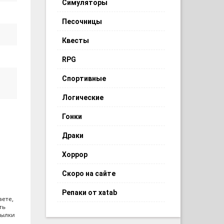
Симуляторы
Песочницы
Квесты
RPG
Спортивные
Логические
Гонки
Драки
Хоррор
Скоро на сайте
Репаки от xatab
аете,
ть
сылки