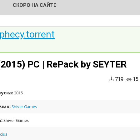
СКОРО НА САЙТЕ
ophecy.torrent
 (2015) PC | RePack by SEYTER
719
15
уска:
2015
чик:
Shiver Games
:
Shiver Games
cius