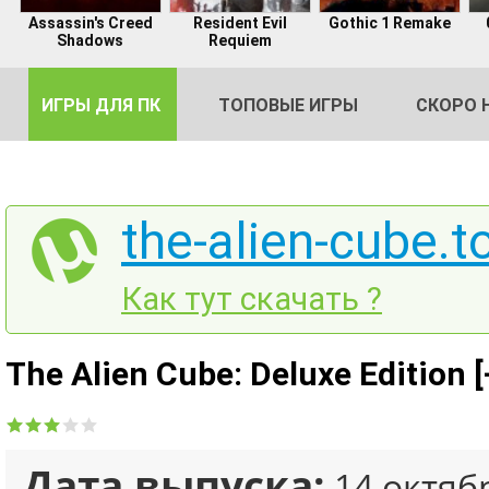
Assassin's Creed
Resident Evil
Gothic 1 Remake
Shadows
Requiem
ИГРЫ ДЛЯ ПК
ТОПОВЫЕ ИГРЫ
СКОРО 
the-alien-cube.t
DE
Как тут скачать ?
2
The Alien Cube: Deluxe Edition 
Дата выпуска:
14 октяб