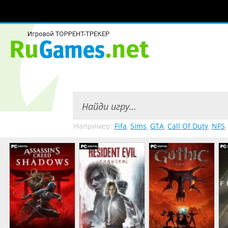
Например:
Fifa
,
Sims
,
GTA
,
Call Of Duty
,
NFS