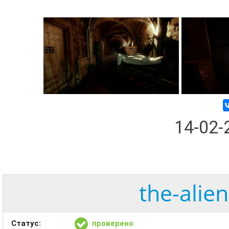
14-02
the-alie
Статус:
проверено