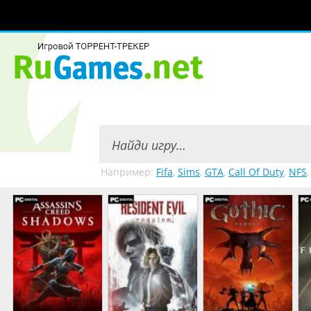
Например:
Fifa
,
Sims
,
GTA
,
Call Of Duty
,
NFS