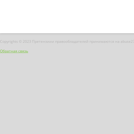
Copyrights © 2023 Претензиии правообладателей принимаются на abuse2
Обратная связь