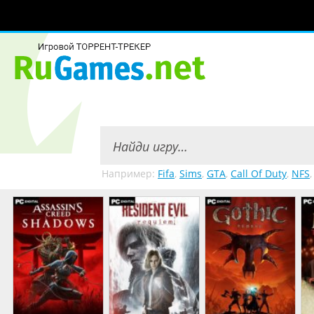
Например:
Fifa
,
Sims
,
GTA
,
Call Of Duty
,
NFS