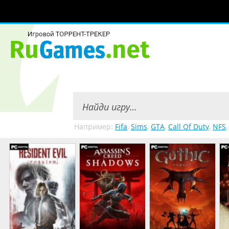
Например:
Fifa
,
Sims
,
GTA
,
Call Of Duty
,
NFS