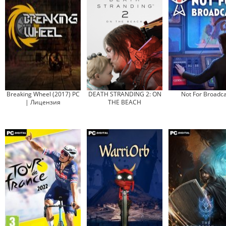
Breaking Wheel (2017) PC
DEATH STRANDING 2: ON
Not For Broadca
| Лицензия
THE BEACH