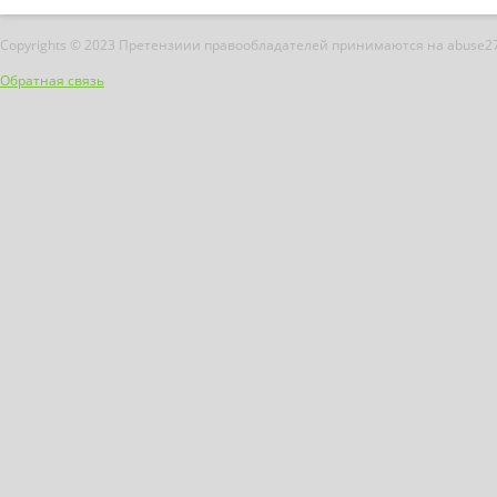
Copyrights © 2023 Претензиии правообладателей принимаются на abuse2
Обратная связь