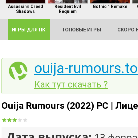
Assassin's Creed
Resident Evil
Gothic 1 Remake
Shadows
Requiem
ИГРЫ ДЛЯ ПК
ТОПОВЫЕ ИГРЫ
СКОРО 
ouija-rumours.to
DE
Как тут скачать ?
2
Ouija Rumours (2022) PC | Лиц
Дата выпуска:
13 февра