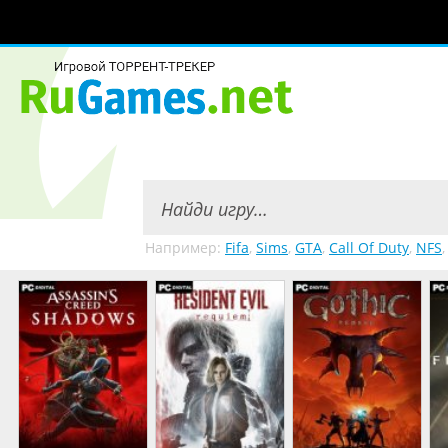
Например:
Fifa
,
Sims
,
GTA
,
Call Of Duty
,
NFS