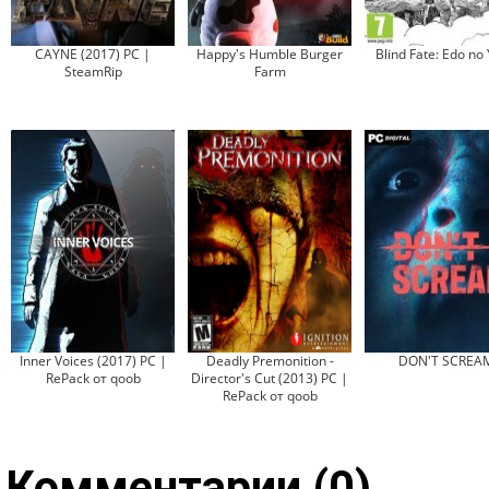
CAYNE (2017) РС |
Happy's Humble Burger
Blind Fate: Edo no
SteamRip
Farm
Inner Voices (2017) PC |
Deadly Premonition -
DON'T SCREA
RePack от qoob
Director's Cut (2013) PC |
RePack от qoob
Комментарии (0)