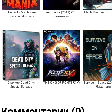
Fireworks Mania - An
Arc Savior (2019) PC |
Mech Mechanic Sim
Explosive Simulator
Лицензия
Сталкер Dead City:
THE KING OF FIGHTERS XV
Survive in Space (2
Special Release
| Лицензия
Комментарии (0)