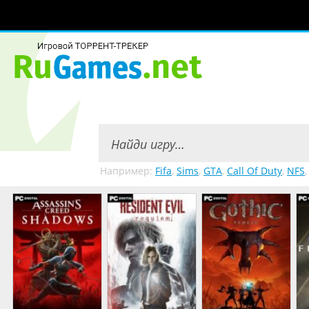
Например:
Fifa
,
Sims
,
GTA
,
Call Of Duty
,
NFS