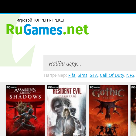
Например:
Fifa
,
Sims
,
GTA
,
Call Of Duty
,
NFS