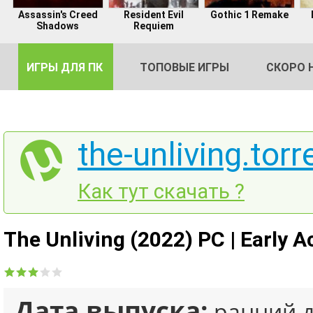
Assassin's Creed
Resident Evil
Gothic 1 Remake
Shadows
Requiem
ИГРЫ ДЛЯ ПК
ТОПОВЫЕ ИГРЫ
СКОРО 
the-unliving.torr
DE
Как тут скачать ?
2
The Unliving (2022) PC | Early A
Дата выпуска:
ранний д