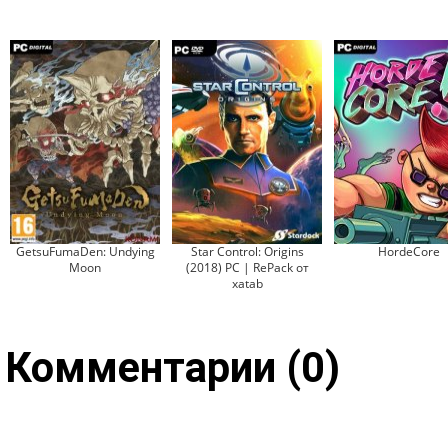
GetsuFumaDen: Undying
Star Control: Origins
HordeCore
Moon
(2018) PC | RePack от
xatab
Комментарии (0)