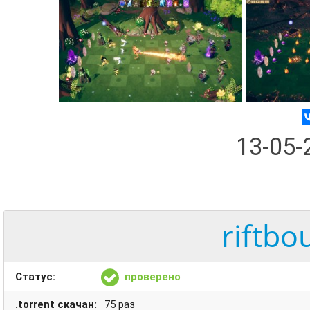
13-05
riftbo
Статус:
проверено
.torrent скачан:
75 раз