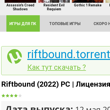
Assassin's Creed
Resident Evil
Gothic 1 Remake
Shadows
Requiem
ИГРЫ ДЛЯ ПК
ТОПОВЫЕ ИГРЫ
СКОРО 
riftbound.torren
DE
Как тут скачать ?
2
Riftbound (2022) PC | Лицензи
Дата выпуска:
12 мая 2