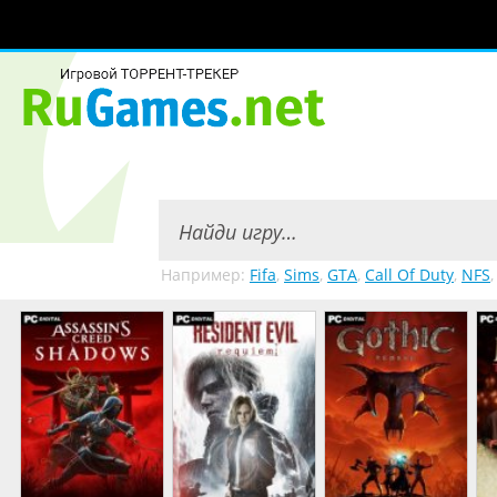
Например:
Fifa
,
Sims
,
GTA
,
Call Of Duty
,
NFS