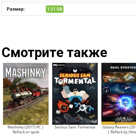
Размер:
1.31 GB
Смотрите также
Mashinky (2017) РС |
Serious Sam: Tormental
Galaxy Reavers (20
RePack от qoob
| RePack by Othe