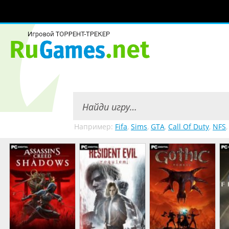
Например:
Fifa
,
Sims
,
GTA
,
Call Of Duty
,
NFS