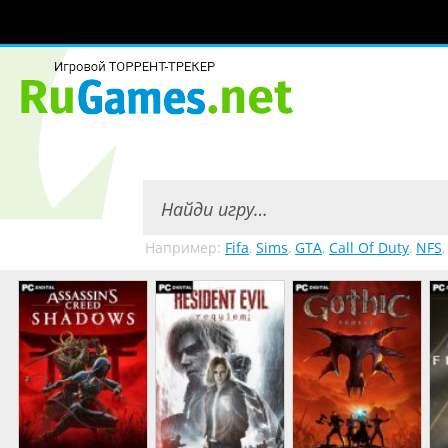
Например:
Fifa
,
Sims
,
GTA
,
Call Of Duty
,
NFS