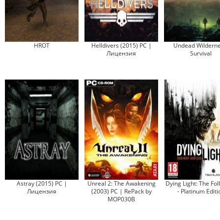
HROT
Helldivers (2015) PC |
Undead Wilderne
Лицензия
Survival
Astray (2015) PC |
Unreal 2: The Awakening
Dying Light: The Fol
Лицензия
(2003) PC | RePack by
- Platinum Editi
MOP030B