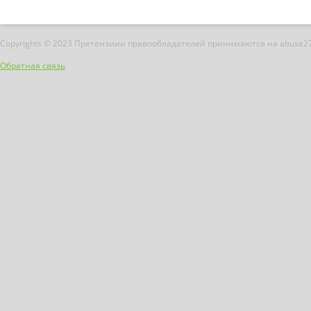
Copyrights © 2023 Претензиии правообладателей принимаются на abuse2
Обратная связь