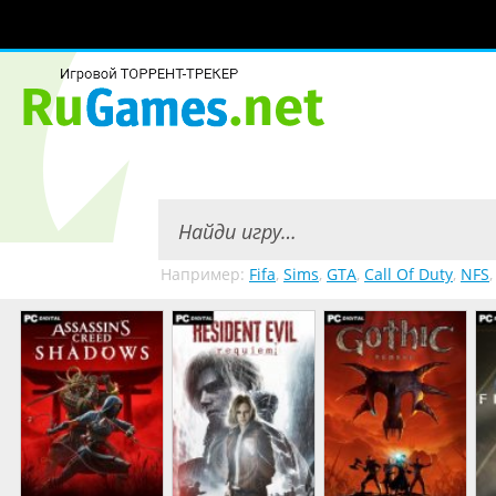
Например:
Fifa
,
Sims
,
GTA
,
Call Of Duty
,
NFS