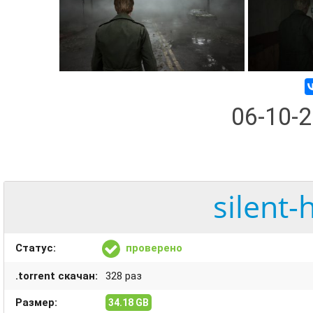
06-10-
silent-h
Статус:
проверено
.torrent скачан:
328 раз
Размер:
34.18 GB