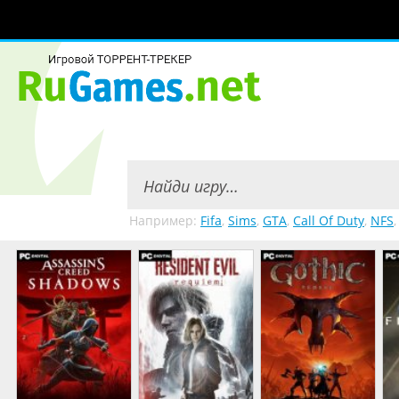
Например:
Fifa
,
Sims
,
GTA
,
Call Of Duty
,
NFS