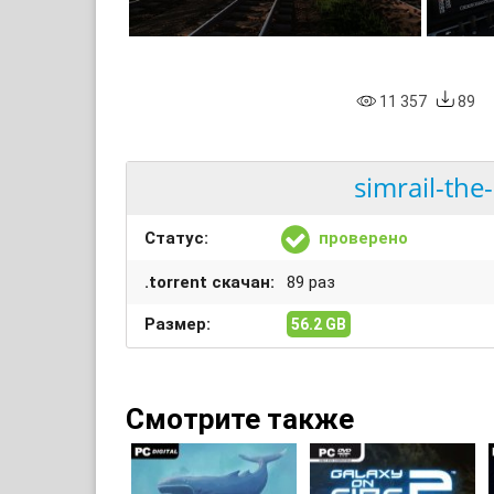
11 357
89
simrail-the
Статус:
проверено
.torrent скачан:
89 раз
Размер:
56.2 GB
Смотрите также