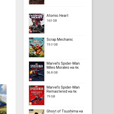
Atomic Heart
163 GB
Scrap Mechanic
19.3 GB
Marvel’s Spider-Man:
Miles Morales на пк
56.8 GB
Marvel’s Spider-Man
Remastered на пк
79 GB
Ghost of Tsushima на