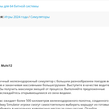
ы для 64 битной системы
я:
Игры 2024 года
/
Симуляторы
 Multi12
листичный железнодорожный симулятор с большим разнообразием поездов в
ов и заканчивая массивными большегрузами. Выступите в качестве водите
обы получить максимум эмоций от процесса. Выполняйте предложенные
 наслаждайтесь открывающимися из окна видами.
ас ожидает более 500 километров железнодорожного полотна, созданного
ilway Simulator игроки смогут самостоятельно выбирать маршрут из готовы
бывать в нескольких живописных местах за одну сессию. Отдайте