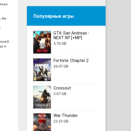
лько
Популярные игры
, вы
и
GTA: San Andreas -
NEXT RP [+MP]
ролей.
5.76 GB
ды и
Fortnite: Chapter 2
26.07 GB
Crossout
3.67 GB
War Thunder
23.23 GB