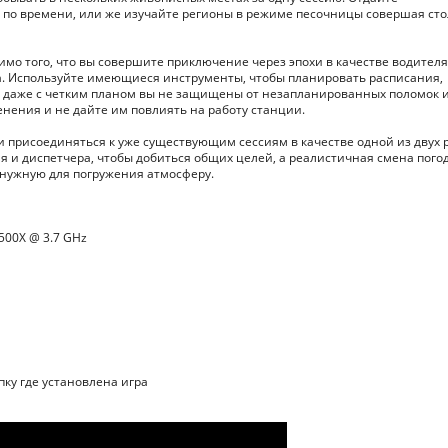
по времени, или же изучайте регионы в режиме песочницы совершая сто
имо того, что вы совершите приключение через эпохи в качестве водителя
ра. Используйте имеющиеся инструменты, чтобы планировать расписания,
о даже с четким планом вы не защищены от незапланированных поломок 
нения и не дайте им повлиять на работу станции.
 и присоединяться к уже существующим сессиям в качестве одной из двух 
ля и диспетчера, чтобы добиться общих целей, а реалистичная смена пого
 нужную для погружения атмосферу.
1500X @ 3.7 GHz
пку где установлена игра