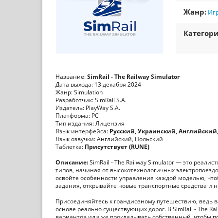
Жанр:
Игр
Категори
Название:
SimRail - The Railway Simulator
Дата выхода: 13 декабря 2024
Жанр: Simulation
Разработчик: SimRail S.A.
Издатель: PlayWay S.A.
Платформа: PC
Тип издания: Лицензия
Язык интерфейса:
Русский, Украинский, Английский,
Язык озвучки: Английский, Польский
Таблетка:
Присутствует (RUNE)
Описание:
SimRail - The Railway Simulator — это реа
типов, начиная от высокотехнологичных электропоезд
освойте особенности управления каждой моделью, чт
задания, открывайте новые транспортные средства и
Присоединяйтесь к грандиозному путешествию, ведь в
основе реально существующих дорог. В SimRail - The Ra
вариантов или же прокладывать собственный, чтобы по