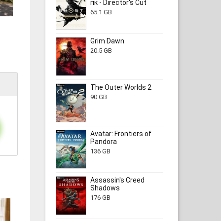
пк - Director's Cut
65.1 GB
Grim Dawn
20.5 GB
The Outer Worlds 2
90 GB
Avatar: Frontiers of
Pandora
136 GB
Assassin's Creed
Shadows
176 GB