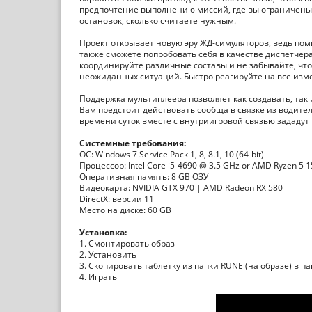
предпочтение выполнению миссий, где вы ограничены 
остановок, сколько считаете нужным.
Проект открывает новую эру ЖД-симуляторов, ведь пом
также сможете попробовать себя в качестве диспетче
координируйте различные составы и не забывайте, чт
неожиданных ситуаций. Быстро реагируйте на все изме
Поддержка мультиплеера позволяет как создавать, так
Вам предстоит действовать сообща в связке из водите
времени суток вместе с внутриигровой связью зададут
Системные требования:
ОС: Windows 7 Service Pack 1, 8, 8.1, 10 (64-bit)
Процессор: Intel Core i5-4690 @ 3.5 GHz or AMD Ryzen 5 
Оперативная память: 8 GB ОЗУ
Видеокарта: NVIDIA GTX 970 | AMD Radeon RX 580
DirectX: версии 11
Место на диске: 60 GB
Установка:
1. Смонтировать образ
2. Установить
3. Скопировать таблетку из папки RUNE (на образе) в па
4. Играть