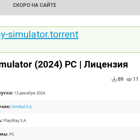
СКОРО НА САЙТЕ
ay-simulator.torrent
imulator (2024) PC | Лицензия
89
11
уска:
13 декабря 2024
чик:
SimRail S.A.
:
PlayWay S.A.
рмы
: PC