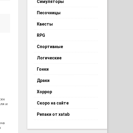
Симуляторы
Песочницы
Квесты
RPG
Спортивные
Логические
Гонки
Драки
Хоррор
сех
Скоро на сайте
ля и
Репаки от xatab
 на
х