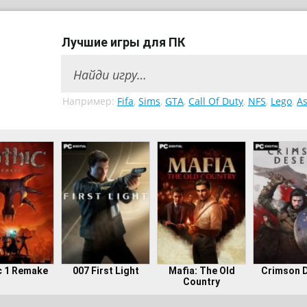
Лучшие игры для ПК
Например:
Fifa
,
Sims
,
GTA
,
Call Of Duty
,
NFS
,
Lego
,
As
c 1 Remake
007 First Light
Mafia: The Old
Crimson 
Country