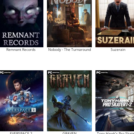
Remnant Records
Nobody - The Turnaround
Suzerain
EVERSPACE 2
GRAVEN
Tony Hawk's Pro Skate