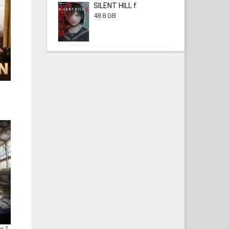
SILENT HILL f
48.8 GB
r 1