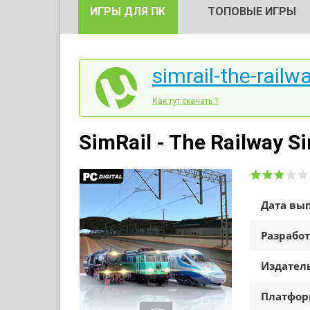
ИГРЫ ДЛЯ ПК
ТОПОВЫЕ ИГРЫ
simrail-the-railw
Как тут скачать ?
SimRail - The Railway S
Дата вып
Разработ
Издатель
Платфо