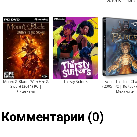
(2019) PC | Лице
Mount & Blade: With Fire &
Thirsty Suitors
Fable: The Lost Ch
Sword (2011) PC |
(2005) PC | RePack 
Лицензия
Механики
Комментарии (0)