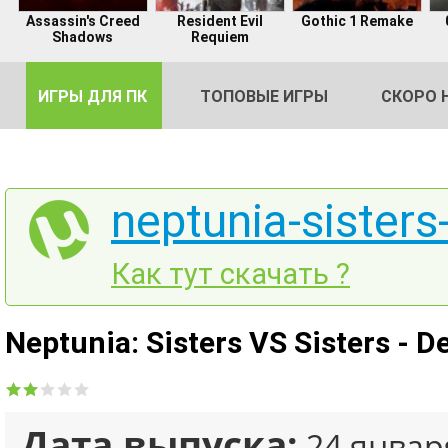
Assassin's Creed
Resident Evil
Gothic 1 Remake
Shadows
Requiem
ИГРЫ ДЛЯ ПК
ТОПОВЫЕ ИГРЫ
СКОРО 
neptunia-sisters-
DE
Как тут скачать ?
2
Neptunia: Sisters VS Sisters - 
Дата выпуска:
24 январ