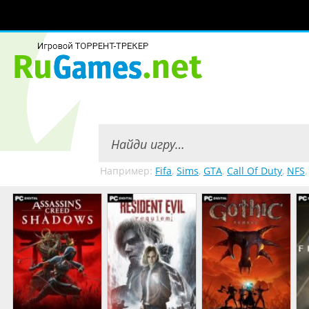
Например:
Fifa
,
Sims
,
GTA
,
Call Of Duty
,
NFS