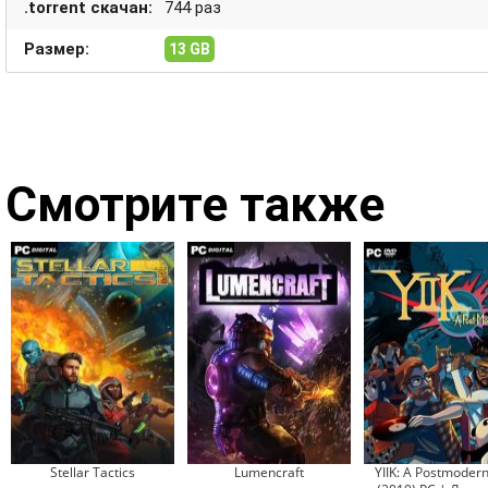
.torrent скачан:
744 раз
Размер:
13 GB
Смотрите также
Stellar Tactics
Lumencraft
YIIK: A Postmoder