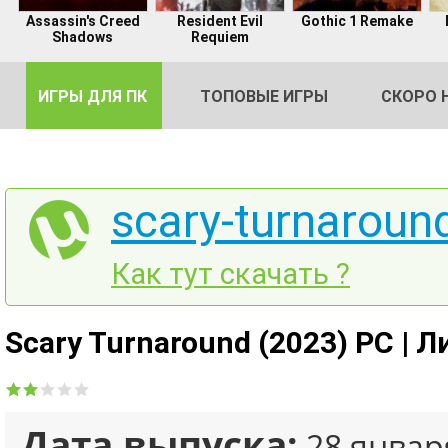
Assassin's Creed
Resident Evil
Gothic 1 Remake
Shadows
Requiem
ИГРЫ ДЛЯ ПК
ТОПОВЫЕ ИГРЫ
СКОРО 
scary-turnaround
DE
Как тут скачать ?
2
Scary Turnaround (2023) PC | 
Дата выпуска:
28 январ