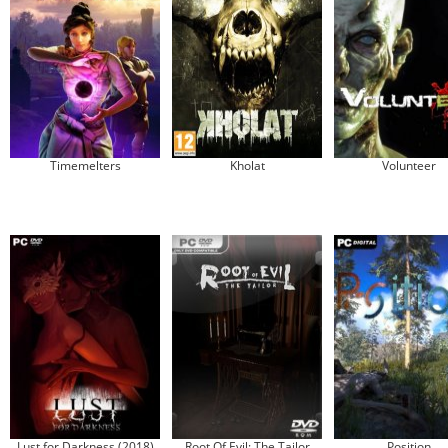
Timemelters
Kholat
Volunteer
Lust for Darkness (2018)
Root Of Evil: The Tailor
Position