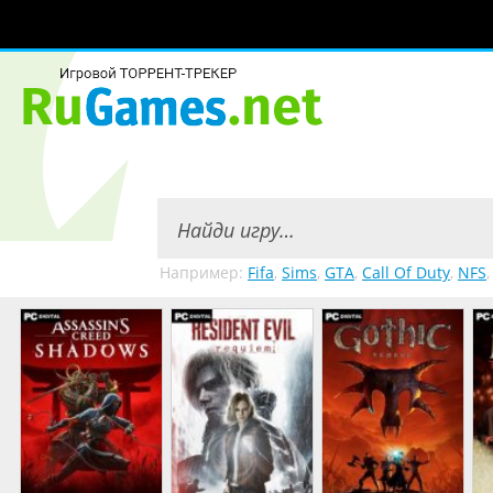
Например:
Fifa
,
Sims
,
GTA
,
Call Of Duty
,
NFS