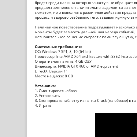
бродят среди нас и на которых зачастую не обращает в
предшественников он значительно выделяется за счет 
сюжетом, но и выполнять различные действия предста
процесс и здорово разбавляют его, задавая нужную ат
Нелинейное повествование подразумевает несколько а
моменты будет зависеть дальнейшая череда событий, п
незначительное решение сыграет с вами злую шутку, с
Системные требования:
ОС: Windows 7 SP1, 8, 10 (64-bit)
Процессор: Intel/AMD X64 architecture with SSE2 instructio
Оперативная память: 4 GB ОЗУ
Видеокарта: NVIDIA GTX 460 or AMD equivalent
DirectX: Версии 11
Место на диске: 8 GB
Установка:
1. Смонтировать образ
2. Установить
3. Скопировать таблетку из папки Crack (на образе) в п
4. Играть