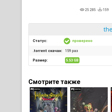
25 285
159
th
Статус:
проверено
.torrent скачан:
159 раз
Размер:
5.53 GB
Смотрите также