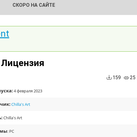
СКОРО НА САЙТЕ
ent
| Лицензия
159
25
уска:
4 февраля 2023
чик:
Chilla's Art
:
Chilla's Art
рмы
: PC