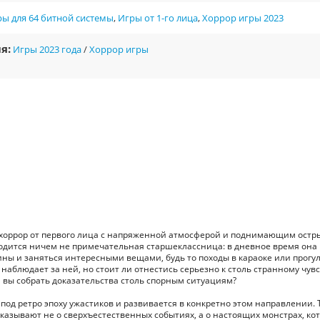
ы для 64 битной системы
,
Игры от 1-го лица
,
Хоррор игры 2023
я:
Игры 2023 года
/
Хоррор игры
 хоррор от первого лица с напряженной атмосферой и поднимающим остр
одится ничем не примечательная старшеклассница: в дневное время она
ины и заняться интересными вещами, будь то походы в караоке или прогу
 наблюдает за ней, но стоит ли отнестись серьезно к столь странному чувс
вы собрать доказательства столь спорным ситуациям?
х под ретро эпоху ужастиков и развивается в конкретно этом направлении.
казывают не о сверхъестественных событиях, а о настоящих монстрах, ко