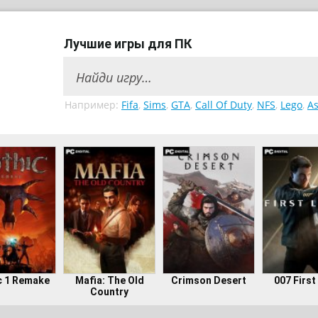
Лучшие игры для ПК
Например:
Fifa
,
Sims
,
GTA
,
Call Of Duty
,
NFS
,
Lego
,
As
c 1 Remake
Mafia: The Old
Crimson Desert
007 First
Country