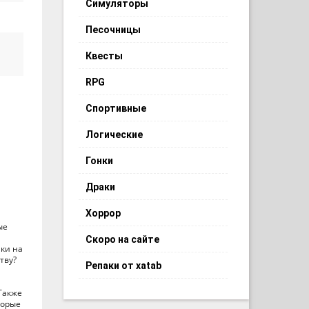
Симуляторы
Песочницы
Квесты
RPG
Спортивные
Логические
Гонки
Драки
Хоррор
ые
Скоро на сайте
лки на
тву?
Репаки от xatab
 Также
торые