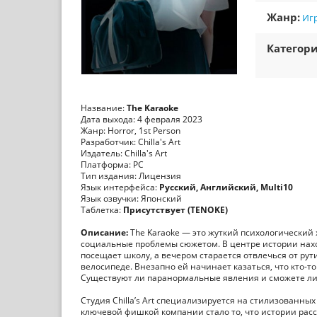
Жанр:
Игр
Категори
Название:
The Karaoke
Дата выхода: 4 февраля 2023
Жанр: Horror, 1st Person
Разработчик: Chilla's Art
Издатель: Chilla's Art
Платформа: PC
Тип издания: Лицензия
Язык интерфейса:
Русский, Английский, Multi10
Язык озвучки: Японский
Таблетка:
Присутствует (TENOKE)
Описание:
The Karaoke — это жуткий психологический
социальные проблемы сюжетом. В центре истории нах
посещает школу, а вечером старается отвлечься от рут
велосипеде. Внезапно ей начинает казаться, что кто-то
Существуют ли паранормальные явления и сможете ли 
Студия Chilla’s Art специализируется на стилизованны
ключевой фишкой компании стало то, что истории расс