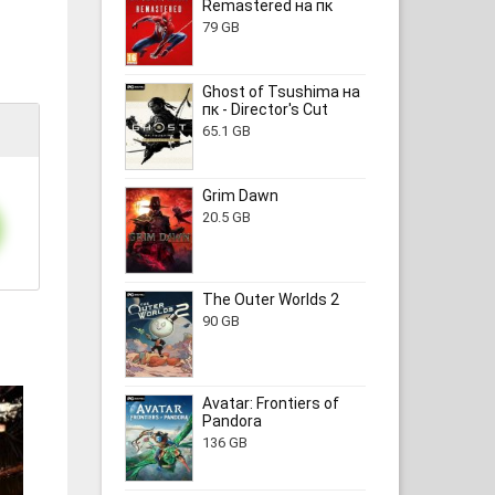
Remastered на пк
79 GB
Ghost of Tsushima на
пк - Director's Cut
65.1 GB
Grim Dawn
20.5 GB
The Outer Worlds 2
90 GB
Avatar: Frontiers of
Pandora
136 GB