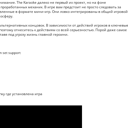
нимание. The Karaoke далеко не первый их проект, но на фоне
проработанных механик. В игре вам предстоит не просто следовать за
вленные в формате мини-игр. Они ловко интегрированы в общий игровой
мосферу.
льтернативных концовок. В зависимости от действий игроков в ключевы
оэтому отнеситесь к действиям со всей серьезностью. Порой даже самое
тавя под угрозу жизнь главной героини.
n set support
апку где установлена игра