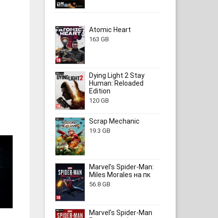
Atomic Heart
163 GB
Dying Light 2 Stay
Human: Reloaded
Edition
120 GB
Scrap Mechanic
19.3 GB
Marvel’s Spider-Man:
Miles Morales на пк
56.8 GB
Marvel’s Spider-Man