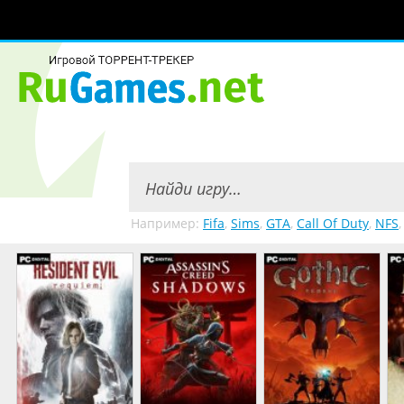
Например:
Fifa
,
Sims
,
GTA
,
Call Of Duty
,
NFS