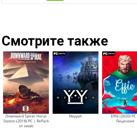
Смотрите также
Downward Spiral: Horus
Neyyah
Effie (2020) PC
Station (2018) PC | RePack
Лицензия
от xatab