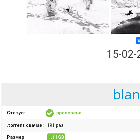
15-02
blan
Статус:
проверено
.torrent скачан:
191 раз
Размер:
1.11 GB