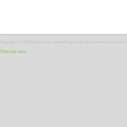
Copyrights © 2023 Претензиии правообладателей принимаются на abuse2
Обратная связь