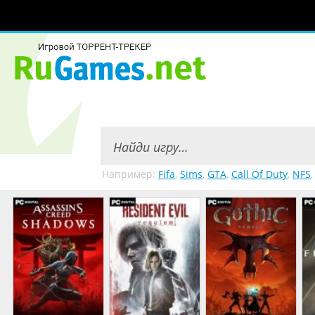
Например:
Fifa
,
Sims
,
GTA
,
Call Of Duty
,
NFS