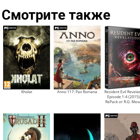
Смотрите также
Kholat
Anno 117: Pax Romana
Resident Evil Revelat
Episode 1-4 (2015)
RePack от R.G. Ме