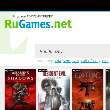
Например:
Fifa
,
Sims
,
GTA
,
Call Of Duty
,
NFS