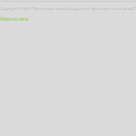
Copyrights © 2023 Претензиии правообладателей принимаются на abuse2
Обратная связь