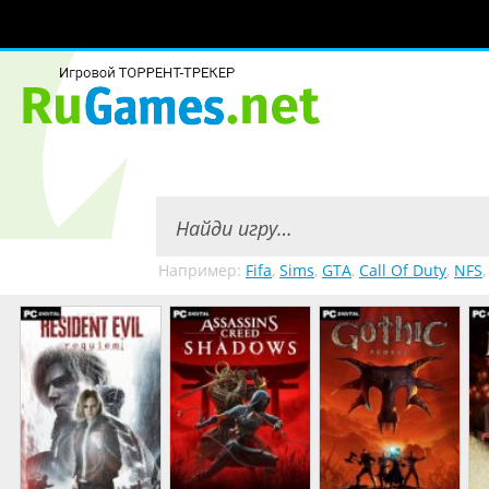
Например:
Fifa
,
Sims
,
GTA
,
Call Of Duty
,
NFS