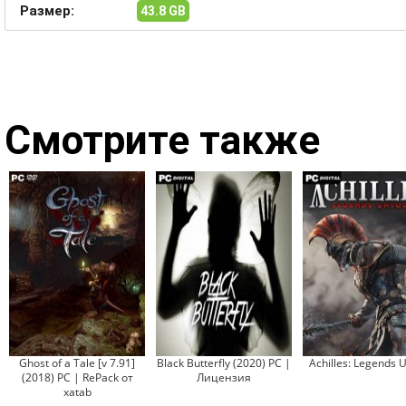
Размер:
43.8 GB
Смотрите также
Ghost of a Tale [v 7.91]
Black Butterfly (2020) PC |
Achilles: Legends 
(2018) PC | RePack от
Лицензия
xatab