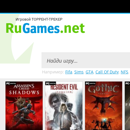
Например:
Fifa
,
Sims
,
GTA
,
Call Of Duty
,
NFS