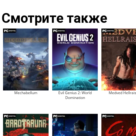
Смотрите также
Mechabellum
Evil Genius 2: World
Medved Hellrai
Domination