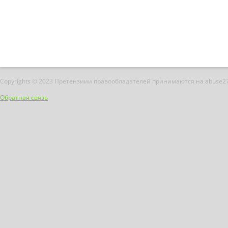
Copyrights © 2023 Претензиии правообладателей принимаются на abuse2
Обратная связь