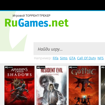
Например:
Fifa
,
Sims
,
GTA
,
Call Of Duty
,
NFS