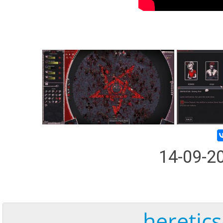
14-09-2
heretics