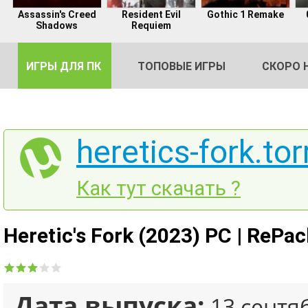
Assassin's Creed
Resident Evil
Gothic 1 Remake
Shadows
Requiem
ИГРЫ ДЛЯ ПК
ТОПОВЫЕ ИГРЫ
СКОРО 
heretics-fork.tor
DE
Как тут скачать ?
2
Heretic's Fork (2023) PC | RePa
Дата выпуска:
13 сентя