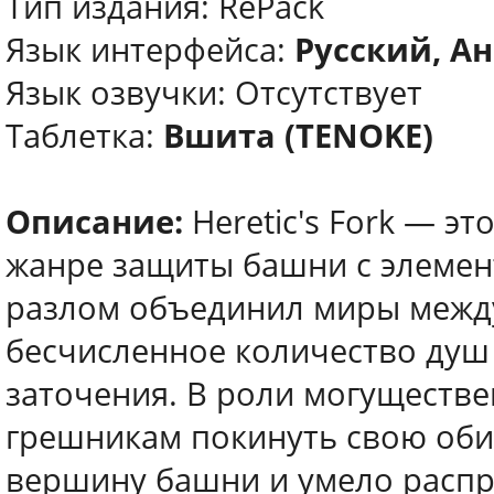
Тип издания: RePack
Язык интерфейса:
Русский, Ан
Язык озвучки: Отсутствует
Таблетка:
Вшита (TENOKE)
Описание:
Heretic's Fork — э
жанре защиты башни с элеме
разлом объединил миры между
бесчисленное количество душ
заточения. В роли могуществ
грешникам покинуть свою обит
вершину башни и умело распра