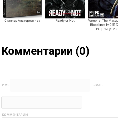
Сталкер Альтернатива
Ready or Not
Vampire: The Masq
Bloodlines [v 9.5] 
PC | Лицензи
Комментарии (0)
ИМЯ
E-MAIL
КОММЕНТАРИЙ