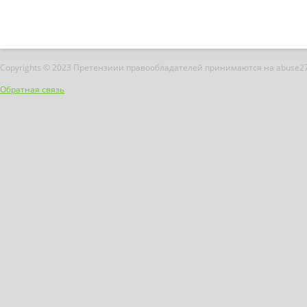
Copyrights © 2023 Претензиии правообладателей принимаются на abuse2
Обратная связь