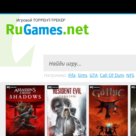
Например:
Fifa
,
Sims
,
GTA
,
Call Of Duty
,
NFS