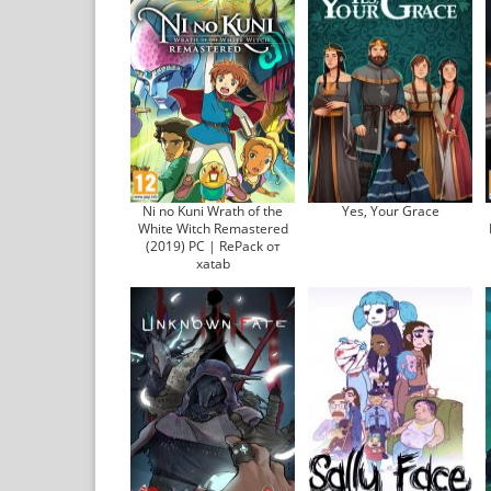
Ni no Kuni Wrath of the
Yes, Your Grace
White Witch Remastered
(2019) PC | RePack от
xatab