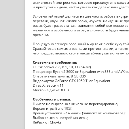
активностей или ростков, которые приживутся в вашем
и приступить к делу, чтобы узнать как далеко вам удаст
Условно геймплей делится на две части: работа внутр
верстаки, улучшать экипировку, изучать найденные п
оазис будет разрастаться, заполняя собой все новые з
механики и особенности игры, а сложность будет увел
времени.
Процедурно сгенерированный мир таит в себе кучу тайн
Сражайтесь с самыми разными противниками, а также н
что предшествовало столь масштабному катаклизму п
Системные требования:
ОС: Windows 7, 8, 8.1, 10, 11 (64-bit)
Процессор: Ryzen 5 3600 or Equivalent with SSE and AVX s
Оперативная память: 8 GB ОЗУ
Видеокарта: GeForce GTX 1050 Ti or Equivalent
DirectX: версии 11
Место на диске: 8 GB
Особенности репака:
Ничего не вырезано / ничего не перекодировано;
Версия игры Build 195f;
Время установки ~2 минуты (зависит от компьютера);
Выбор языка в настройках игры;
RePack от Chovka