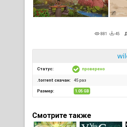
881
45
Д
wi
Статус:
проверено
.torrent скачан:
45 раз
Размер:
1.05 GB
Смотрите также