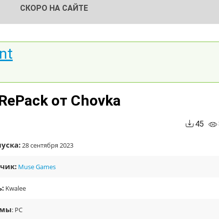
СКОРО НА САЙТЕ
nt
 RePack от Chovka
45
уска:
28 сентября 2023
чик:
Muse Games
:
Kwalee
рмы
: PC