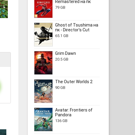
Remastered на пк
79 GB
Ghost of Tsushima на
пк - Director's Cut
65.1 GB
Grim Dawn
20.5 GB
The Outer Worlds 2
90 GB
Avatar: Frontiers of
Pandora
136 GB