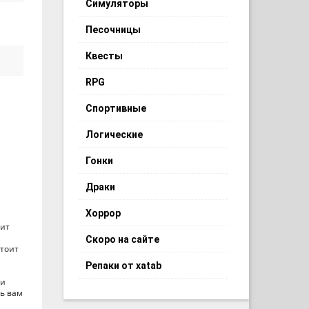
Симуляторы
Песочницы
Квесты
RPG
Спортивные
Логические
Гонки
Драки
Хоррор
оит
Скоро на сайте
стоит
Репаки от xatab
 и
дь вам