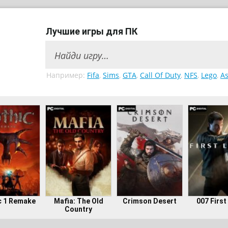
Лучшие игры для ПК
Например:
Fifa
,
Sims
,
GTA
,
Call Of Duty
,
NFS
,
Lego
,
As
c 1 Remake
Mafia: The Old
Crimson Desert
007 First
Country