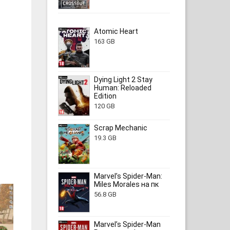
Atomic Heart
163 GB
Dying Light 2 Stay
Human: Reloaded
Edition
120 GB
Scrap Mechanic
19.3 GB
Marvel’s Spider-Man:
Miles Morales на пк
56.8 GB
Marvel’s Spider-Man