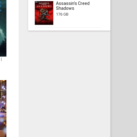
Assassin's Creed
Shadows
176 GB
 |