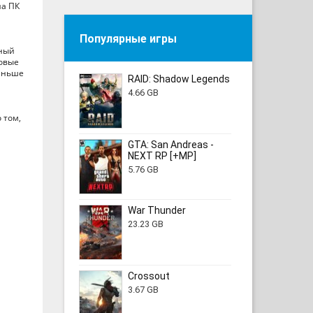
на ПК
Популярные игры
тный
новые
раньше
RAID: Shadow Legends
4.66 GB
 том,
GTA: San Andreas -
NEXT RP [+MP]
5.76 GB
War Thunder
23.23 GB
Crossout
3.67 GB