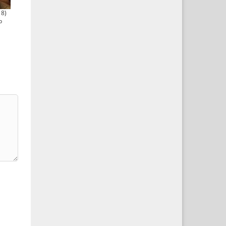
18)
b