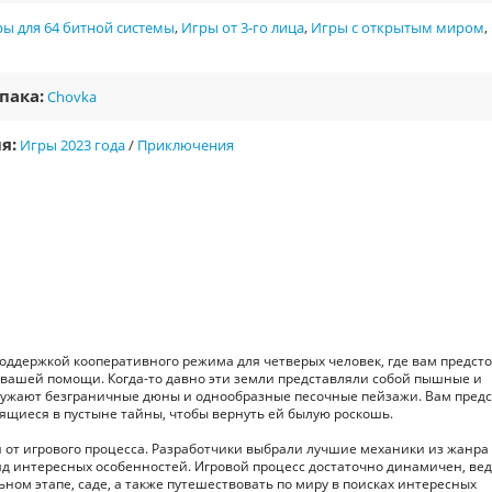
ы для 64 битной системы
,
Игры от 3-го лица
,
Игры с открытым миром
,
пака:
Chovka
я:
Игры 2023 года
/
Приключения
оддержкой кооперативного режима для четверых человек, где вам предст
вашей помощи. Когда-то давно эти земли представляли собой пышные и
кружают безграничные дюны и однообразные песочные пейзажи. Вам пред
ящиеся в пустыне тайны, чтобы вернуть ей былую роскошь.
от игрового процесса. Разработчики выбрали лучшие механики из жанра
яд интересных особенностей. Игровой процесс достаточно динамичен, ве
ьном этапе, саде, а также путешествовать по миру в поисках интересных