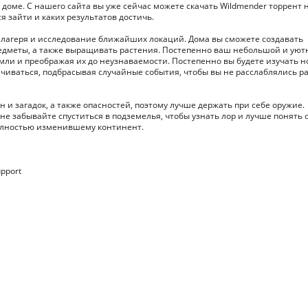
 доме. С нашего сайта вы уже сейчас можете скачать Wildmender торрент 
ся зайти и каких результатов достичь.
и лагеря и исследование ближайших локаций. Дома вы сможете создавать
редметы, а также выращивать растения. Постепенно ваш небольшой и ую
емли и преображая их до неузнаваемости. Постепенно вы будете изучать 
ичиваться, подбрасывая случайные события, чтобы вы не расслаблялись 
 и загадок, а также опасностей, поэтому лучше держать при себе оружие.
е забывайте спуститься в подземелья, чтобы узнать лор и лучше понять о
олностью изменившему континент.
upport