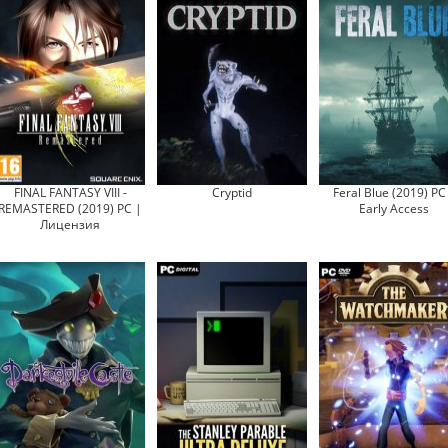
FINAL FANTASY VIII -
Cryptid
Feral Blue (2019) PC
REMASTERED (2019) PC |
Early Access
Лицензия