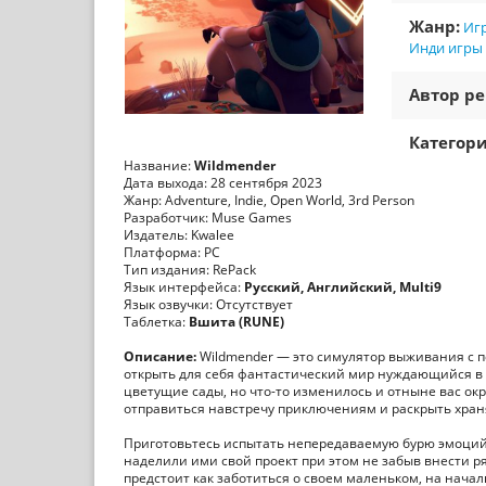
Жанр:
Игр
Инди игры
Автор ре
Категори
Название:
Wildmender
Дата выхода: 28 сентября 2023
Жанр: Adventure, Indie, Open World, 3rd Person
Разработчик: Muse Games
Издатель: Kwalee
Платформа: PC
Тип издания: RePack
Язык интерфейса:
Русский, Английский, Multi9
Язык озвучки: Отсутствует
Таблетка:
Вшита (RUNE)
Описание:
Wildmender — это симулятор выживания с п
открыть для себя фантастический мир нуждающийся в 
цветущие сады, но что-то изменилось и отныне вас о
отправиться навстречу приключениям и раскрыть хран
Приготовьтесь испытать непередаваемую бурю эмоций 
наделили ими свой проект при этом не забыв внести р
предстоит как заботиться о своем маленьком, на начал