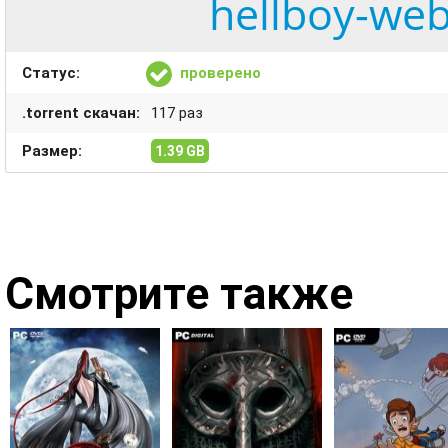
hellboy-web
Статус:
проверено
.torrent скачан:
117 раз
Размер:
1.39 GB
Смотрите также