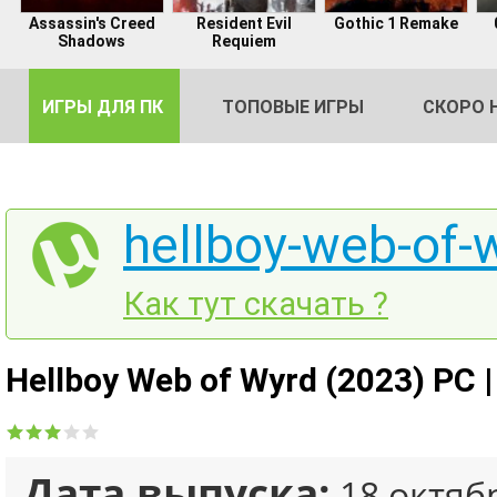
Assassin's Creed
Resident Evil
Gothic 1 Remake
Shadows
Requiem
ИГРЫ ДЛЯ ПК
ТОПОВЫЕ ИГРЫ
СКОРО 
hellboy-web-of-w
DE
Как тут скачать ?
2
Hellboy Web of Wyrd (2023) PC 
Дата выпуска:
18 октяб