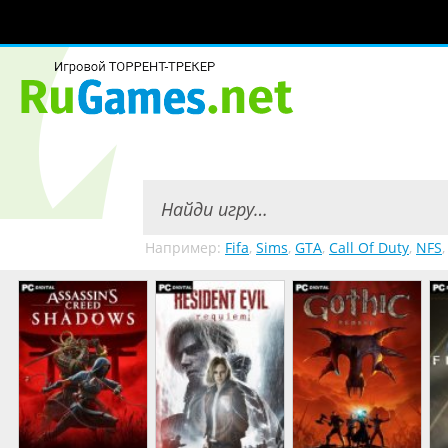
Например:
Fifa
,
Sims
,
GTA
,
Call Of Duty
,
NFS