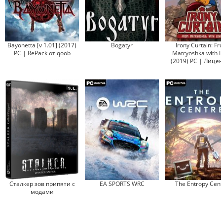
Bayonetta [v 1.01] (2017)
Bogatyr
Irony Curtain: F
PC | RePack от qoob
Matryoshka with 
(2019) PC | Лице
Сталкер зов припяти с
EA SPORTS WRC
The Entropy Cen
модами