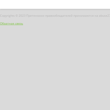
Copyrights © 2023 Претензиии правообладателей принимаются на abuse2
Обратная связь