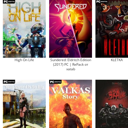
High On Life
Sundered: Eldritch Edition
KLETKA
(2017) PC | RePack от
xatab