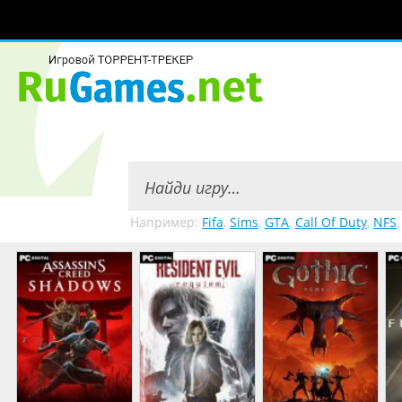
Например:
Fifa
,
Sims
,
GTA
,
Call Of Duty
,
NFS