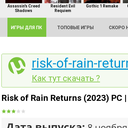
Assassin's Creed
Resident Evil
Gothic 1 Remake
Shadows
Requiem
ИГРЫ ДЛЯ ПК
ТОПОВЫЕ ИГРЫ
СКОРО 
risk-of-rain-retu
DE
Как тут скачать ?
2
Risk of Rain Returns (2023) PC 
Дата выпуска:
8 ноября