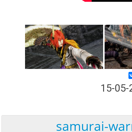
15-05
samurai-warr