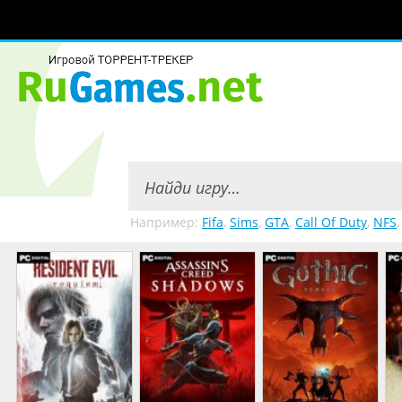
Например:
Fifa
,
Sims
,
GTA
,
Call Of Duty
,
NFS