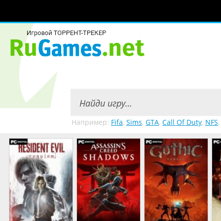
Например:
Fifa
,
Sims
,
GTA
,
Call Of Duty
,
NFS