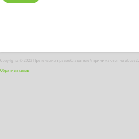
Copyrights © 2023 Претензиии правообладателей принимаются на abuse2
Обратная связь