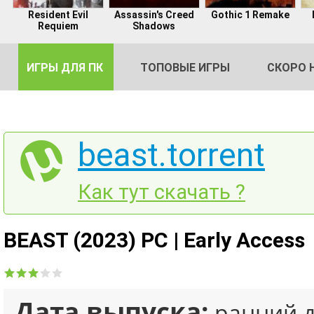
Resident Evil
Assassin's Creed
Gothic 1 Remake
Requiem
Shadows
ИГРЫ ДЛЯ ПК
ТОПОВЫЕ ИГРЫ
СКОРО 
beast.torrent
DE
Как тут скачать ?
2
BEAST (2023) PC | Early Access
Дата выпуска:
ранний д