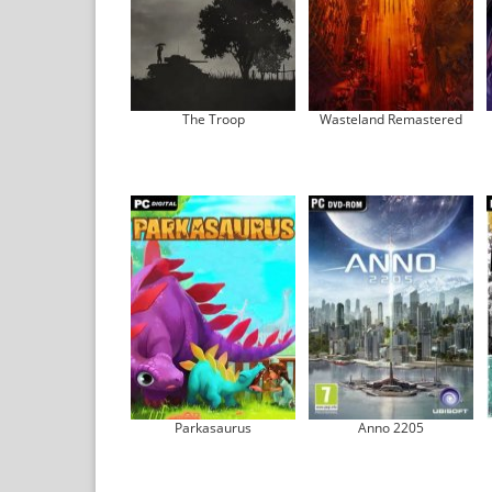
The Troop
Wasteland Remastered
Parkasaurus
Anno 2205