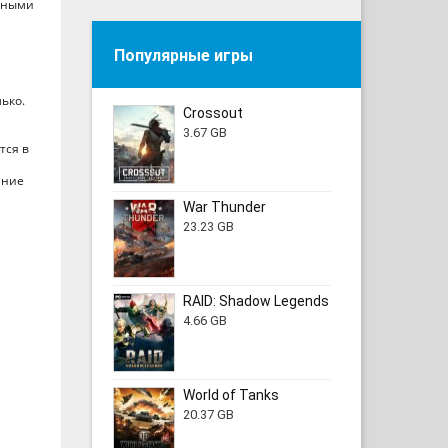
азными
,
Популярные игры
ько.
Crossout
3.67 GB
тся в
ание
War Thunder
23.23 GB
RAID: Shadow Legends
4.66 GB
World of Tanks
20.37 GB