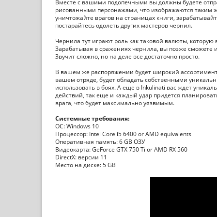
Вместе с вашими подопечными вы должны будете отпра
рисованными персонажами, что изображаются таким же 
уничтожайте врагов на страницах книги, зарабатывайте
постарайтесь одолеть других мастеров чернил.
Чернила тут играют роль как таковой валюты, которую в
Зарабатывая в сражениях чернила, вы позже сможете и
Звучит сложно, но на деле все достаточно просто.
В вашем же распоряжении будет широкий ассортимент ж
вашем отряде, будет обладать собственными уникаль
использовать в боях. А еще в Inkulinati вас ждет уник
действий, так еще и каждый удар придется планировать
врага, что будет максимально уязвимым.
Системные требования:
ОС: Windows 10
Процессор: Intel Core i5 6400 or AMD equivalents
Оперативная память: 6 GB ОЗУ
Видеокарта: GeForce GTX 750 Ti or AMD RX 560
DirectX: версии 11
Место на диске: 5 GB