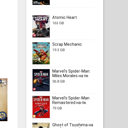
Atomic Heart
163 GB
Scrap Mechanic
19.3 GB
Marvel’s Spider-Man:
Miles Morales на пк
56.8 GB
Marvel’s Spider-Man
Remastered на пк
79 GB
Ghost of Tsushima на