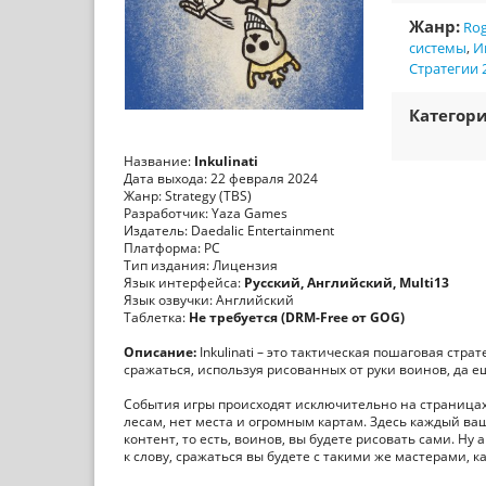
Жанр:
Rog
системы
,
И
Стратегии 
Категори
Название:
Inkulinati
Дата выхода: 22 февраля 2024
Жанр: Strategy (TBS)
Разработчик: Yaza Games
Издатель: Daedalic Entertainment
Платформа: PC
Тип издания: Лицензия
Язык интерфейса:
Русский, Английский, Multi13
Язык озвучки: Английский
Таблетка:
Не требуется (DRM-Free от GOG)
Описание:
Inkulinati – это тактическая пошаговая стр
сражаться, используя рисованных от руки воинов, да 
События игры происходят исключительно на страницах
лесам, нет места и огромным картам. Здесь каждый ваш
контент, то есть, воинов, вы будете рисовать сами. Н
к слову, сражаться вы будете с такими же мастерами, к