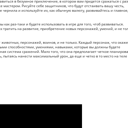
виться в безумное приключение, в котором вам придется сражаться с р
мастером. Рисуйте себе защитников, что будут отстаивать вашу честь,
 чернила и используйте их, как обычную валюту, развивайтесь и главное
ы как раз-таки и будете использовать в игре для того, чтоб развиваться.
х тратить на развитие, приобретение новых персонажей, умений, и не тол
ивотных, персонажей, воинов, и не только. Каждый персонаж, что окаже
ными способностями, умениями, навыками, которые вы должны будете
альная система сражений. Мало того, что она предполагает четкое планиров
, пытаясь нанести максимальный урон, да еще и четко в то место на теле