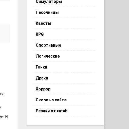
Симуляторы
Песочницы
Квесты
RPG
Спортивные
Логические
Гонки
Драки
Хоррор
те
Скоро на сайте
и
Репаки от xatab
ми. И