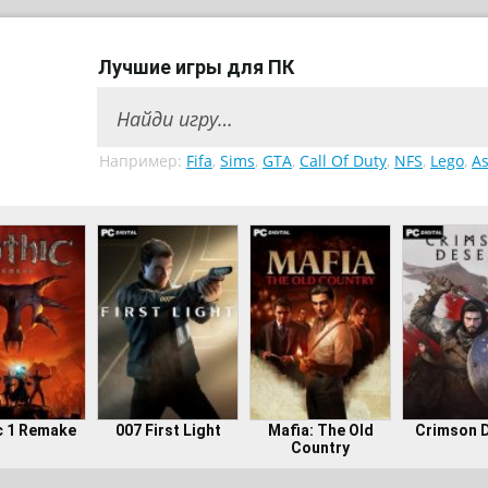
Лучшие игры для ПК
Например:
Fifa
,
Sims
,
GTA
,
Call Of Duty
,
NFS
,
Lego
,
As
c 1 Remake
007 First Light
Mafia: The Old
Crimson 
Country