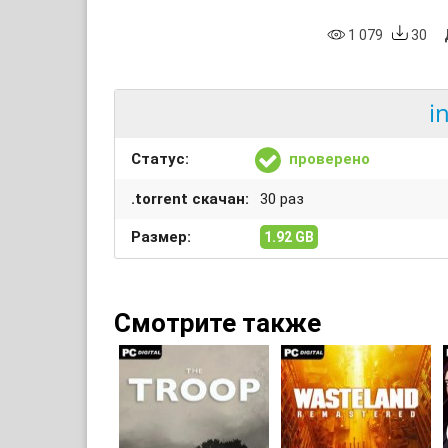
1 079
30
i
Статус:
проверено
.torrent скачан:
30 раз
Размер:
1.92 GB
Смотрите также