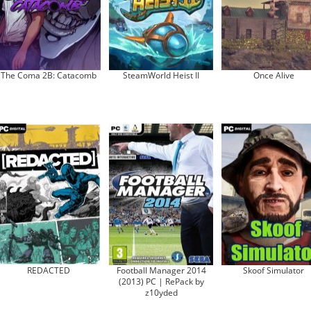
The Coma 2B: Catacomb
SteamWorld Heist II
Once Alive
REDACTED
Football Manager 2014
Skoof Simulator
(2013) PC | RePack by
z10yded