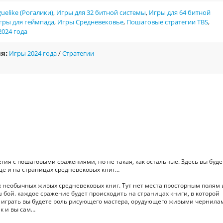
uelike (Рогалики)
,
Игры для 32 битной системы
,
Игры для 64 битной
гры для геймпада
,
Игры Средневековье
,
Пошаговые стратегии TBS
,
2024 года
я:
Игры 2024 года
/
Стратегии
атегия с пошаговыми сражениями, но не такая, как остальные. Здесь вы буде
еще и на страницах средневековых книг…
 необычных живых средневековых книг. Тут нет места просторным полям 
 бой. каждое сражение будет происходить на страницах книги, в которой
у а играть вы будете роль рисующего мастера, орудующего живыми чернила
ак и вы сам…