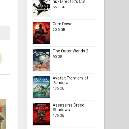
пк - Director's Cut
65.1 GB
Grim Dawn
20.5 GB
The Outer Worlds 2
90 GB
Avatar: Frontiers of
Pandora
136 GB
Assassin's Creed
Shadows
176 GB