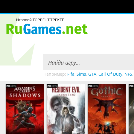
Например:
Fifa
,
Sims
,
GTA
,
Call Of Duty
,
NFS