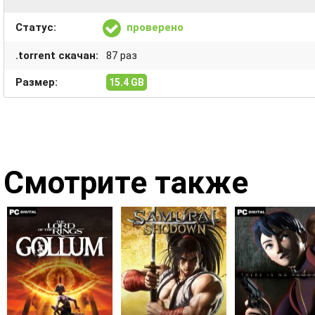
Статус:
проверено
.torrent скачан:
87 раз
Размер:
15.4 GB
Смотрите также