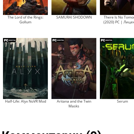
The Lord of the Rings:
SAMURAI SHODOWN
There Is No Tomo
Gollum
(2020) PC | Лице
Half-Life: Alyx NoVR Mod
Aritana and the Twin
Serum
Masks