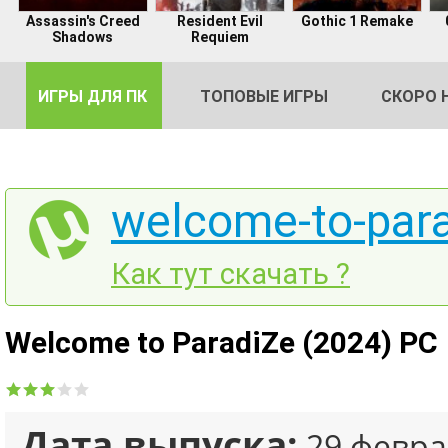
Assassin's Creed
Resident Evil
Gothic 1 Remake
Shadows
Requiem
ИГРЫ ДЛЯ ПК
ТОПОВЫЕ ИГРЫ
СКОРО 
welcome-to-para
DE
Как тут скачать ?
2
Welcome to ParadiZe (2024) PC
Дата выпуска:
29 февра