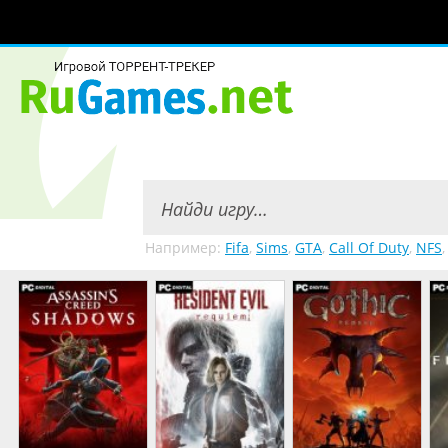
Например:
Fifa
,
Sims
,
GTA
,
Call Of Duty
,
NFS