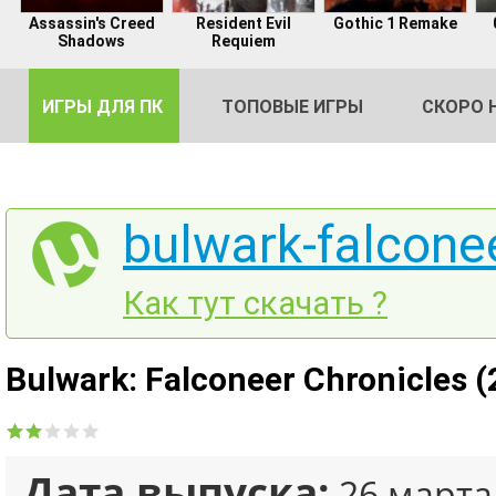
Assassin's Creed
Resident Evil
Gothic 1 Remake
Shadows
Requiem
ИГРЫ ДЛЯ ПК
ТОПОВЫЕ ИГРЫ
СКОРО 
bulwark-falconee
DE
Как тут скачать ?
2
Bulwark: Falconeer Chronicles 
Дата выпуска:
26 марта