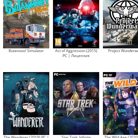
Butanooo! Simulator
Act of Aggression (2015)
Project Wunderw
PC | Лицензия
The Wanderer (2019) PC |
Star Trek: Infinite
The Wild Age (2020