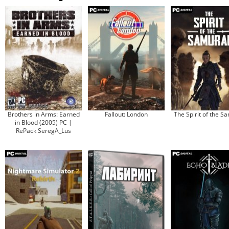
Brothers in Arms: Earned
Fallout: London
The Spirit of the S
in Blood (2005) PC |
RePack SeregA_Lus