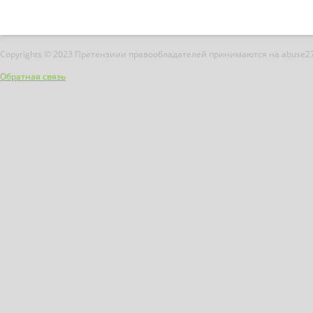
Copyrights © 2023 Претензиии правообладателей принимаются на abuse2
Обратная связь