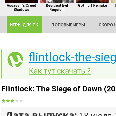
Assassin's Creed
Resident Evil
Gothic 1 Remake
Shadows
Requiem
ИГРЫ ДЛЯ ПК
ТОПОВЫЕ ИГРЫ
СКОРО 
flintlock-the-si
DE
Как тут скачать ?
2
Flintlock: The Siege of Dawn (2
Дата выпуска:
18 июля 