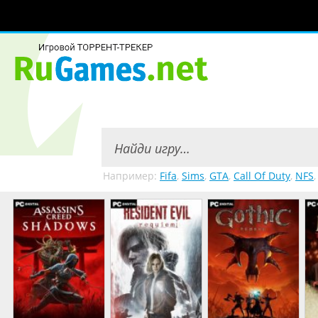
Например:
Fifa
,
Sims
,
GTA
,
Call Of Duty
,
NFS