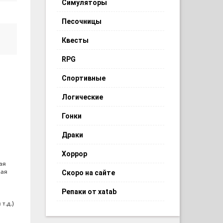
Симуляторы
Песочницы
Квесты
RPG
Спортивные
Логические
Гонки
Драки
Хоррор
ая
шая
Скоро на сайте
Репаки от xatab
т.д.)