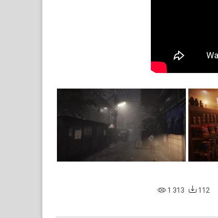
1 313
112