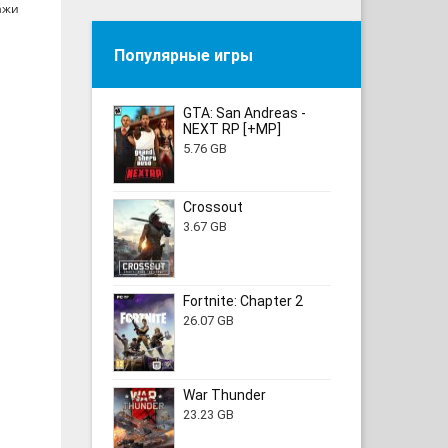
ажи
Популярные игры
GTA: San Andreas -
NEXT RP [+MP]
5.76 GB
Crossout
3.67 GB
Fortnite: Chapter 2
26.07 GB
War Thunder
23.23 GB