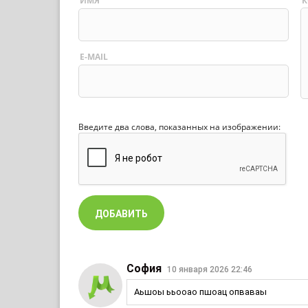
ИМЯ
К
E-MAIL
Введите два слова, показанных на изображении:
София
10 января 2026 22:46
Аьшоы ььооао пшоац опваваы