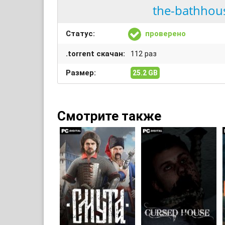
the-bathhous
Статус:
проверено
.torrent скачан:
112 раз
Размер:
25.2 GB
Смотрите также