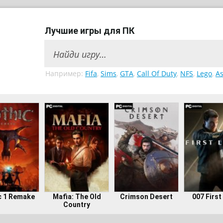
Лучшие игры для ПК
Например:
Fifa
,
Sims
,
GTA
,
Call Of Duty
,
NFS
,
Lego
,
As
c 1 Remake
Mafia: The Old
Crimson Desert
007 First
Country