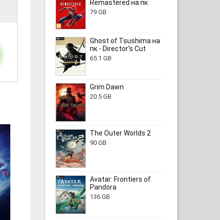
Remastered на пк
79 GB
Ghost of Tsushima на
пк - Director's Cut
65.1 GB
Grim Dawn
20.5 GB
The Outer Worlds 2
90 GB
Avatar: Frontiers of
Pandora
136 GB