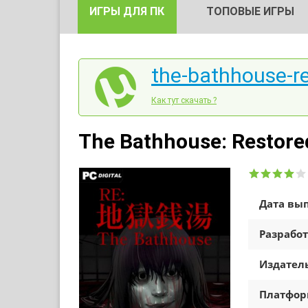
ИГРЫ ДЛЯ ПК
ТОПОВЫЕ ИГРЫ
the-bathhouse-re
Как тут скачать ?
The Bathhouse: Restore
Дата вып
Разработ
Издатель
Платфо