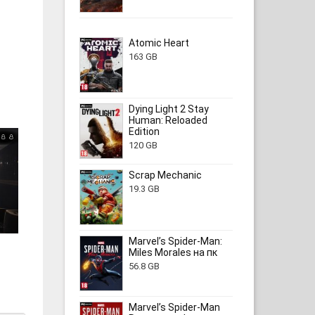
Atomic Heart
163 GB
Dying Light 2 Stay
Human: Reloaded
Edition
120 GB
Scrap Mechanic
19.3 GB
Marvel’s Spider-Man:
Miles Morales на пк
56.8 GB
Marvel’s Spider-Man