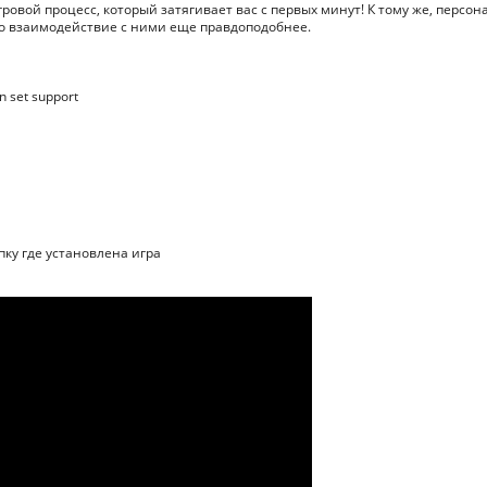
овой процесс, который затягивает вас с первых минут! К тому же, персон
ло взаимодействие с ними еще правдоподобнее.
n set support
апку где установлена игра