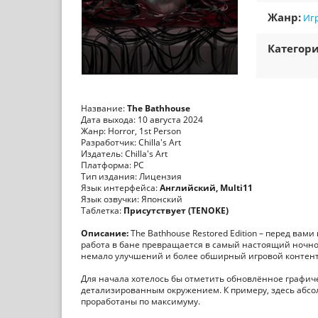
Жанр:
Игр
Категори
Название:
The Bathhouse
Дата выхода: 10 августа 2024
Жанр: Horror, 1st Person
Разработчик: Chilla's Art
Издатель: Chilla's Art
Платформа: PC
Тип издания: Лицензия
Язык интерфейса:
Английский, Multi11
Язык озвучки: Японский
Таблетка:
Присутствует (TENOKE)
Описание:
The Bathhouse Restored Edition – перед вам
работа в бане превращается в самый настоящий ночной
немало улучшений и более обширный игровой контент
Для начала хотелось бы отметить обновлённое графиче
детализированным окружением. К примеру, здесь абсол
проработаны по максимуму.