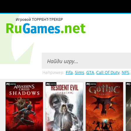
Например:
Fifa
,
Sims
,
GTA
,
Call Of Duty
,
NFS