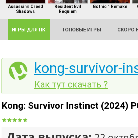
Assassin's Creed
Resident Evil
Gothic 1 Remake
Shadows
Requiem
ИГРЫ ДЛЯ ПК
ТОПОВЫЕ ИГРЫ
СКОРО 
kong-survivor-ins
DE
Как тут скачать ?
2
Kong: Survivor Instinct (2024) 
Дата выпуска:
22 октяб