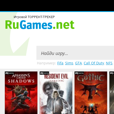
Например:
Fifa
,
Sims
,
GTA
,
Call Of Duty
,
NFS