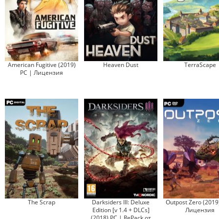
American Fugitive (2019)
Heaven Dust
TerraScape
PC | Лицензия
The Scrap
Darksiders III: Deluxe
Outpost Zero (2019
Edition [v 1.4 + DLCs]
Лицензия
(2018) PC | RePack от