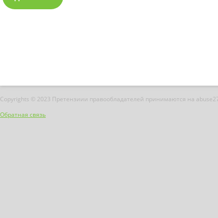
Copyrights © 2023 Претензиии правообладателей принимаются на abuse2
Обратная связь