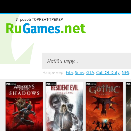
Например:
Fifa
,
Sims
,
GTA
,
Call Of Duty
,
NFS