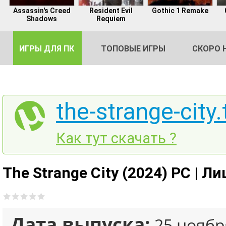
Assassin's Creed
Resident Evil
Gothic 1 Remake
Shadows
Requiem
ИГРЫ ДЛЯ ПК
ТОПОВЫЕ ИГРЫ
СКОРО 
the-strange-city.
DE
Как тут скачать ?
2
The Strange City (2024) PC | Л
Дата выпуска:
25 ноябр