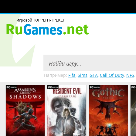
Например:
Fifa
,
Sims
,
GTA
,
Call Of Duty
,
NFS