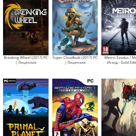
Breaking Wheel (2017) PC
Super Cloudbuilt (2017) PC
Metro: Exodus / М
| Лицензия
| Лицензия
Исход - Gold Edi