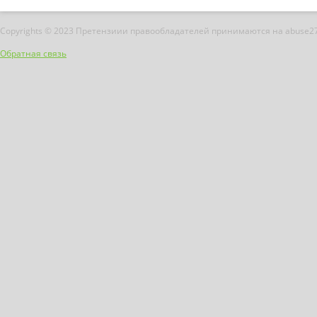
Copyrights © 2023 Претензиии правообладателей принимаются на abuse2
Обратная связь