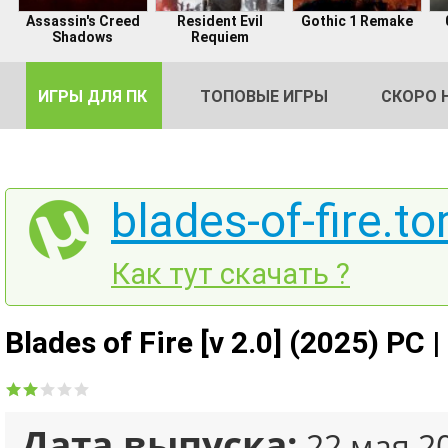
Assassin's Creed
Resident Evil
Gothic 1 Remake
Shadows
Requiem
ИГРЫ ДЛЯ ПК
ТОПОВЫЕ ИГРЫ
СКОРО 
blades-of-fire.to
DE
Как тут скачать ?
2
Blades of Fire [v 2.0] (2025) PC 
Дата выпуска:
22 мая 2