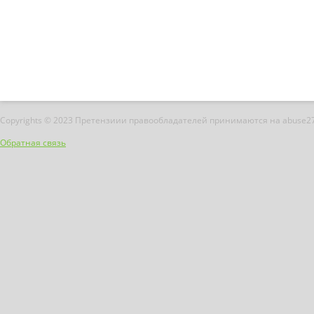
Copyrights © 2023 Претензиии правообладателей принимаются на abuse2
Обратная связь