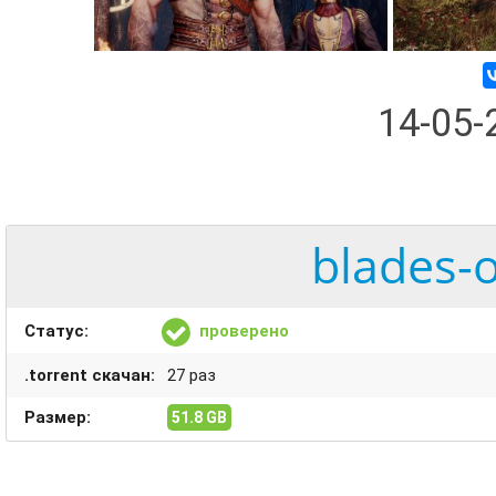
14-05
blades-o
Статус:
проверено
.torrent скачан:
27 раз
Размер:
51.8 GB