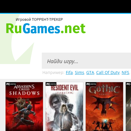
Например:
Fifa
,
Sims
,
GTA
,
Call Of Duty
,
NFS