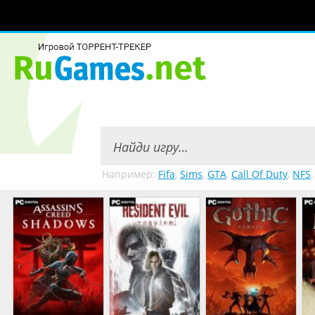
Например:
Fifa
,
Sims
,
GTA
,
Call Of Duty
,
NFS