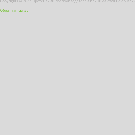
Copyrights © 2023 Претензиии правообладателей принимаются на abuse2
Обратная связь