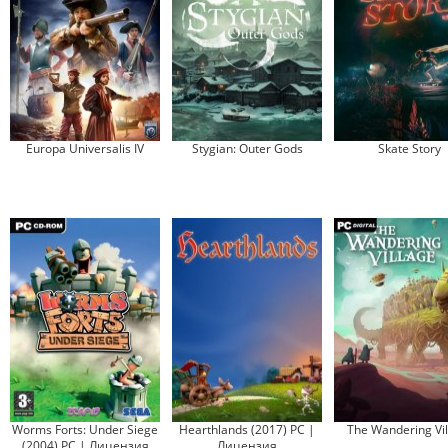
Europa Universalis IV
Stygian: Outer Gods
Skate Story
Worms Forts: Under Siege
Hearthlands (2017) PC |
The Wandering Vil
(2004) PC | Лицензия
Лицензия