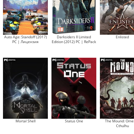
Auto Age: Standoff (2017)
Darksiders II Limited
Enlisted
PC | Лицензия
Edition (2012) PC | RePack
Mortal Shell
Status One
The Mound: Omen
Cthulhu