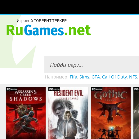
Например:
Fifa
,
Sims
,
GTA
,
Call Of Duty
,
NFS