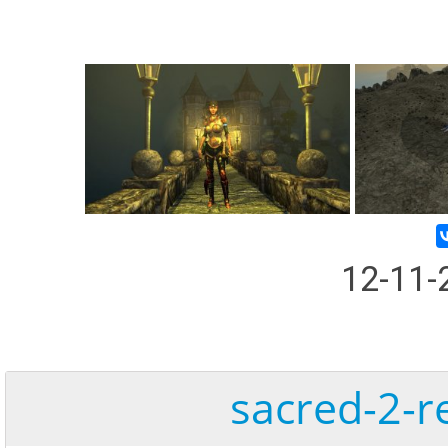
12-11
sacred-2-r