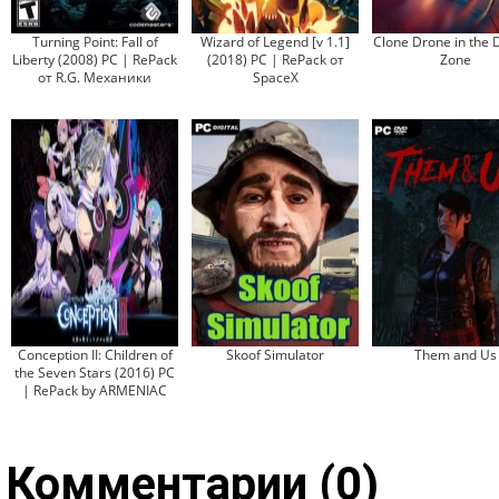
Turning Point: Fall of
Wizard of Legend [v 1.1]
Clone Drone in the 
Liberty (2008) PC | RePack
(2018) PC | RePack от
Zone
от R.G. Механики
SpaceX
Conception II: Children of
Skoof Simulator
Them and Us
the Seven Stars (2016) PC
| RePack by АRMENIAC
Комментарии (0)