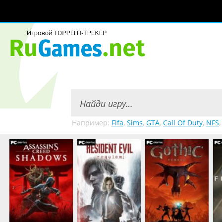
Например:
Fifa
,
Sims
,
GTA
,
Call Of Duty
,
NFS