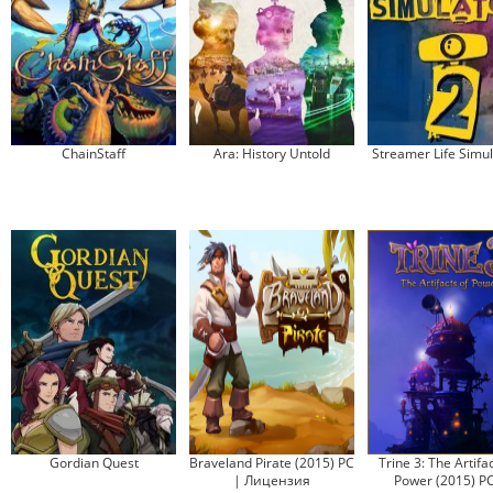
ChainStaff
Ara: History Untold
Streamer Life Simul
Gordian Quest
Braveland Pirate (2015) PC
Trine 3: The Artifac
| Лицензия
Power (2015) PC