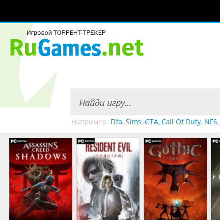
Например:
Fifa
,
Sims
,
GTA
,
Call Of Duty
,
NFS