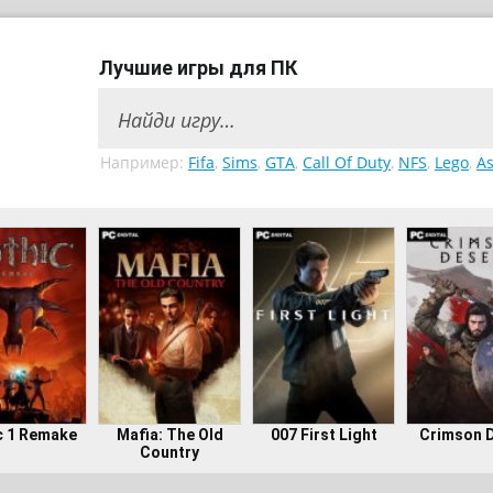
Лучшие игры для ПК
Например:
Fifa
,
Sims
,
GTA
,
Call Of Duty
,
NFS
,
Lego
,
As
c 1 Remake
Mafia: The Old
007 First Light
Crimson 
Country