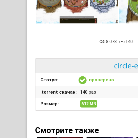
8 078
140
circle-
Статус:
проверено
.torrent скачан:
140 раз
Размер:
612 MB
Смотрите также