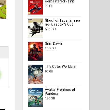
Remastered на пк
79 GB
Ghost of Tsushima на
пк - Director's Cut
65.1 GB
Grim Dawn
20.5 GB
The Outer Worlds 2
90 GB
Avatar: Frontiers of
Pandora
136 GB