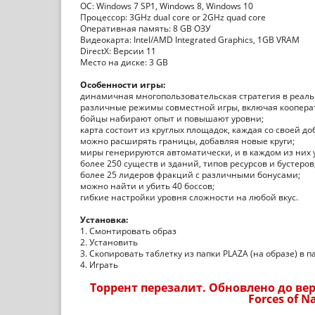
ОС: Windows 7 SP1, Windows 8, Windows 10
Процессор: 3GHz dual core or 2GHz quad core
Оперативная память: 8 GB ОЗУ
Видеокарта: Intel/AMD Integrated Graphics, 1GB VRAM
DirectX: Версии 11
Место на диске: 3 GB
Особенности игры:
динамичная многопользовательская стратегия в реал
различные режимы совместной игры, включая коопер
бойцы набирают опыт и повышают уровни;
карта состоит из круглых площадок, каждая со своей д
можно расширять границы, добавляя новые круги;
миры генерируются автоматически, и в каждом из них 
более 250 существ и зданий, типов ресурсов и бустеров
более 25 лидеров фракций с различными бонусами;
можно найти и убить 40 боссов;
гибкие настройки уровня сложности на любой вкус.
Установка:
1. Смонтировать образ
2. Установить
3. Скопировать таблетку из папки PLAZA (на образе) в п
4. Играть
Торрент перезалит. Обновлено до верс
Forces of N