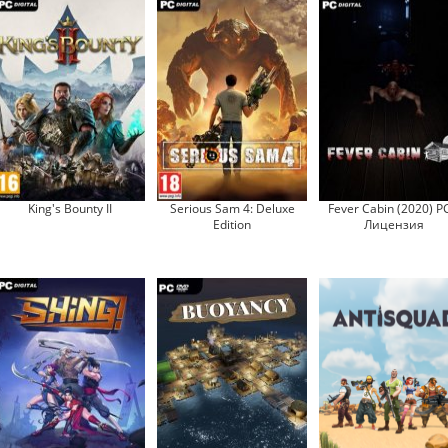
King's Bounty II
Serious Sam 4: Deluxe
Fever Cabin (2020) P
Edition
Лицензия