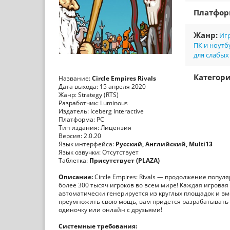
Платфо
Жанр:
Игр
ПК и ноутб
для слабых
Категори
Название:
Circle Empires Rivals
Дата выхода: 15 апреля 2020
Жанр: Strategy (RTS)
Разработчик: Luminous
Издатель: Iceberg Interactive
Платформа: PC
Тип издания: Лицензия
Версия: 2.0.20
Язык интерфейса:
Русский, Английский, Multi13
Язык озвучки: Отсутствует
Таблетка:
Присутствует (PLAZA)
Описание:
Circle Empires: Rivals — продолжение попу
более 300 тысяч игроков во всем мире! Каждая игровая
автоматически генерируется из круглых площадок и вм
преумножить свою мощь, вам придется разрабатывать 
одиночку или онлайн с друзьями!
Системные требования: