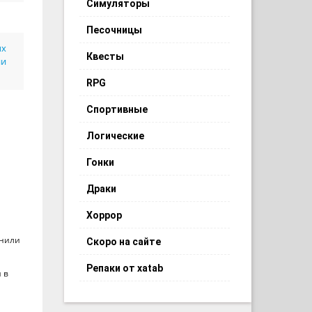
Симуляторы
Песочницы
ых
Квесты
ии
RPG
Спортивные
Логические
Гонки
Драки
Хоррор
енили
Скоро на сайте
Репаки от xatab
 в