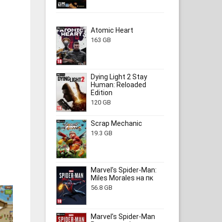
Atomic Heart
163 GB
Dying Light 2 Stay
Human: Reloaded
Edition
120 GB
Scrap Mechanic
19.3 GB
Marvel’s Spider-Man:
Miles Morales на пк
56.8 GB
Marvel’s Spider-Man