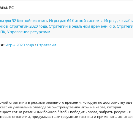
рмы
: PC
ы для 32 битной системы
,
Игры для 64 битной системы
,
Игры для слаб
уков
,
Стратегии 2020 года
,
Стратегии в реальном времени RTS
,
Стратег
 ПК
,
Управление ресурсами
я:
Игры 2020 года
/
Стратегии
лярной стратегии в режиме реального времени, которую по достоинству оц
 сессия уникальна благодаря быстрому темпу игры на карте, которая
ещает сотни различных бойцов. Чтобы победить врага, забрать ресурсы и
новые стратегии, придумывать хитроумные тактики и применять их, играя