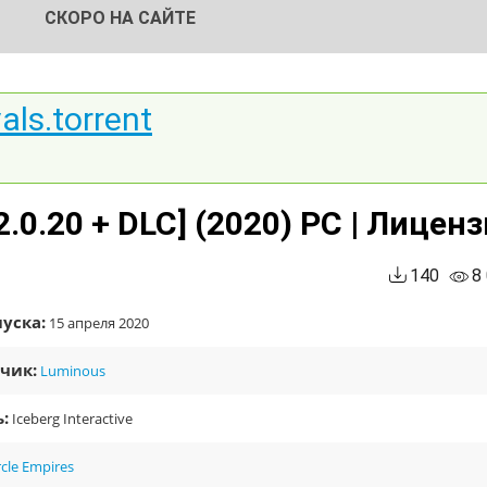
СКОРО НА САЙТЕ
vals.torrent
 2.0.20 + DLC] (2020) PC | Лицен
140
8
уска:
15 апреля 2020
чик:
Luminous
:
Iceberg Interactive
rcle Empires