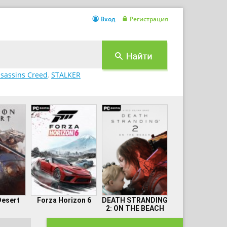
Вход
Регистрация
sassins Creed
,
STALKER
Desert
Forza Horizon 6
DEATH STRANDING
2: ON THE BEACH